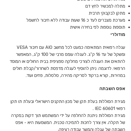
מתלה למכשיר לחץ דם
מתקן לבקבוקי תרבית
מערכת מצברים לעד כ 16 שעות עבודה ללא חיבור לחשמל
תוספות נוספות לפי בחירה אישית
מודולרי
עגלה רפואית המתאימה כמעט לכל מחשב AIO עם חיבור VESA
ומשקל של עד 16 ק"ג. לעגלה עומס מרבי של 100 ק"ג, המאפשר
להתאים את העגלה לצורכי מחלקה ספציפית בבית החולים או המוסד
הרפואי. לדוגמה: ניתן להוסיף לעגלה מדפסת לשחרור/קבלת חולים
במהירות, קורא ברקוד לסריקה מהירה, סלסלות, פחים ועוד.
אפס השבתה
מגירת הסוללות בעלת תקן של מכון התקנים הישראלי ובעלת תו תקן
רפואי IEC 60601 .
מגירת הסוללות ניתנת להחלפה על ידי המשתמש תוך דקות במקרה
של תקלה. אין צורך לחכות לתמיכה טכנית. המשמעות היא - אפס
השבתה של עגלה והמשך עבודה רציפה.