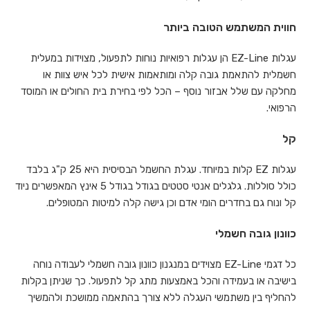
חווית המשתמש הטובה ביותר
עגלות EZ-Line הן עגלות רפואיות נוחות לתפעול, מצוידות במעלית
חשמלית להתאמת גובה קלה ומותאמות אישית לכל איש צוות או
מחלקה עם שלל אבזור נוסף – הכל לפי בחירת בית החולים או המוסד
הרפואי.
קל
עגלות EZ קלות במיוחד. עגלת החשמל הבסיסית היא 25 ק"ג בלבד
כולל סוללות. גלגלים אנטי סטטים בגודל בגודל 5 אינץ המאפשרים ניוד
קל ונוח גם בחדרים הומי אדם וכן גישה קלה למיטות המטופלים.
כוונון גובה חשמלי
כל דגמי EZ-Line מצוידים במנגנון כוונון גובה חשמלי לעבודה נוחה
בישיבה או בעמידה והכל באמצעות מתג קל לתפעול. כך שניתן בקלות
להחליף בין משתמשי העגלה ללא צורך בהתאמה ממושכת ולהמשיך