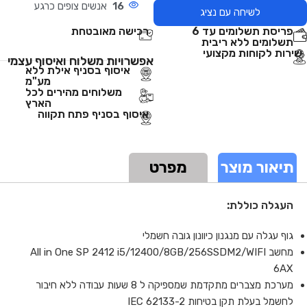
16
אנשים צופים כרגע
לשיחה עם נציג
פריסת תשלומים עד 6
רכישה מאובטחת
תשלומים ללא ריבית
שירות לקוחות מקצועי
אפשרויות משלוח ואיסוף עצמי
איסוף בסניף אילת ללא
מע"מ
משלוחים מהירים לכל
הארץ
איסוף בסניף פתח תקווה
תיאור מוצר
מפרט
העגלה כוללת
:
גוף עגלה עם מנגנון כיוונון גובה חשמלי
מחשב All in One SP 2412 i5/12400/8GB/256SSDM2/WIFI
6AX
מערכת מצברים מתקדמת שמספיקה ל 8 שעות עבודה ללא חיבור
לחשמל בעלת תקן בטיחות IEC 62133-2