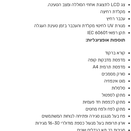
צג LCD לתצוגת אחוזי הסוללה ומצב הטעינה.
מקלדת רחיצה
עכבר רחיץ
מנורת UV לחיטוי מקלדת והעכבר בזמן טעינת העגלה
תקן רפואי IEC 60601
תוספות אופציונליות
:
קורא ברקוד
מדפסת מדבקות קופה
מדפסת תרמית A4
סורק מסמכים
מוט אינפוזיה
סלסלות
מתקן לספטול
מתקן לכפפות חד פעמיות
מתקן לפח ולפח מחטים
פח בעל מנגנון סגירה ופתיחה לנוחות המשתמשים
ארון תרופות בעל מנעול כספת מודולרי 16-30 מגירות
מגירות רב תא בגדלים שונים