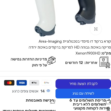
Click to enlarge
קורא ברקוד דו מיימדי בטכנולוגיית Area-Imaging
סריקה באיכות גבוהה HD לסריקת ברקודים באיכות ירודה
מק"ט:
Xenon1900HD
מדיניות החזרות גמישה
אחריות:
12 חודשים
על פי חוק
לקבלת הצעת מחיר
14
אנשים צופים כרגע
לשיחה עם נציג
פריסת תשלומים עד 6
רכישה מאובטחת
תשלומים ללא ריבית
שירות לקוחות מקצועי
אפשרויות משלוח ואיסוף עצמי