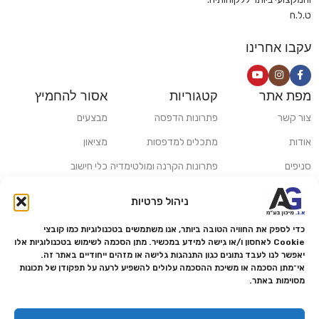
ט.ל.ח
עקבו אחרינו
מפת אתר
קטגוריות
אסור להחמיץ
צור קשר
פתרונות הדפסה
מבצעים
אודות
מתכלים למדפסות
מציאון
סניפים
פתרונות הקרנה ומולטימדיה
כלי חישוב
משלוחים ואיסוף עצמי
פתרונות סריקה
ניהול פרטיות
מדריכים ומאמרים
פתרונות קמעונאות
כדי לספק את החוויה הטובה ביותר, אנו משתמשים בטכנולוגיות כמו קובצי
מותגים
פתרונות למגזר הרפואי
Cookie לאחסון ו/או גישה למידע במכשיר. מתן הסכמה לשימוש בטכנולוגיות אלו
יאפשר לנו לעבד נתונים כגון התנהגות גלישה או מזהים ייחודיים באתר זה.
מעבדת תיקונים
אי־מתן הסכמה או משיכת ההסכמה עלולים להשפיע לרעה על תפקודן של תכונות
מסוימות באתר.
הצהרת נגישות
מדיניות פרטיות