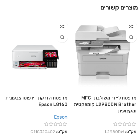
מוצרים קשורים
מדפסת לייזר משולבת MFC-
מדפסת הזרקת דיו פוטו צבעונית
L2980DW Brother קומפקטית
Epson L8160
ומקצועית
Epson
מק"ט:
L2980DW
מק"ט:
C11CJ20402