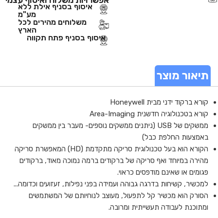
איסוף בסניף אילת ללא
מע"מ
משלוחים מהירים לכל
הארץ
איסוף בסניף פתח תקווה
תיאור מוצר
קורא ברקוד ידני מבית Honeywell
קורא בטכנולוגיה חדשנית Area-Imaging
ממשקים של USB (ניתנים ממשקים נוספים- מעבר בין ממשקים
באמצעות החלפת כבל)
הקורא הוא בעל טכנולוגית סריקה מתקדמת (HD) המאפשרת סריקה
מהירה במיוחד ואף סריקה של ברקודים ברמה נמוכה מאוד, ברקודים
פגומים או שאינם מודפסים כראוי.
למכשיר, קשיחות בדרגה גבוהה ועמידה בפני נפילות, זעזועים וכדומה...
הסורק הוא מכשיר קל לתפעול, מעוצב לנוחיותם של המשתמשים
ומתוכנת לעבודה תעשייתית ומרובה.