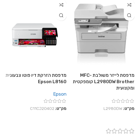
מדפסת לייזר משולבת MFC-
מדפסת הזרקת דיו פוטו צבעונית
L2980DW Brother קומפקטית
Epson L8160
ומקצועית
Epson
מק"ט:
L2980DW
מק"ט:
C11CJ20402