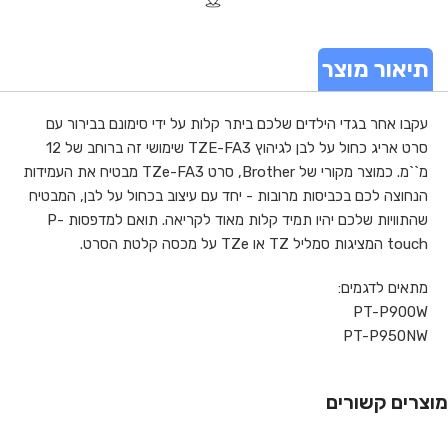
תיאור מוצר
עקבו אחר בגדי הילדים שלכם ביתר קלות על ידי סימונם בבירור עם
סרט אריג כחול על לבן לגיהוץ TZE-FA3 שימושי זה ברוחב של 12
מ``מ. כמוצר מקורי של Brother, סרט TZe-FA3 מבטיח את העמידות
הנחוצה לכם בכביסות מרובות - יחד עם עיצוב בכחול על לבן, המבטיח
שהתוויות שלכם יהיו תמיד קלות מאוד לקריאה. תואם למדפסות P-
touch המציגות סמליל TZ או TZe על מכסה קלטת הסרט.
מתאים לדגמים:
PT-P900W
PT-P950NW
מוצרים קשורים