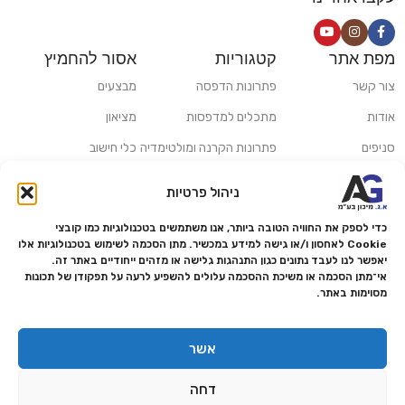
מפת אתר
קטגוריות
אסור להחמיץ
צור קשר
פתרונות הדפסה
מבצעים
אודות
מתכלים למדפסות
מציאון
סניפים
פתרונות הקרנה ומולטימדיה
כלי חישוב
משלוחים ואיסוף עצמי
פתרונות סריקה
ניהול פרטיות
מדריכים ומאמרים
פתרונות קמעונאות
כדי לספק את החוויה הטובה ביותר, אנו משתמשים בטכנולוגיות כמו קובצי
מותגים
פתרונות למגזר הרפואי
Cookie לאחסון ו/או גישה למידע במכשיר. מתן הסכמה לשימוש בטכנולוגיות אלו
יאפשר לנו לעבד נתונים כגון התנהגות גלישה או מזהים ייחודיים באתר זה.
מעבדת תיקונים
אי־מתן הסכמה או משיכת ההסכמה עלולים להשפיע לרעה על תפקודן של תכונות
מסוימות באתר.
הצהרת נגישות
מדיניות פרטיות
אשר
מדיניות החזרות והחזרים
דחה
אמנת שירות