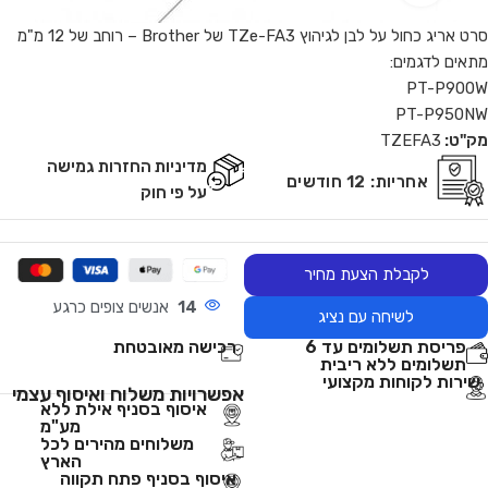
סרט אריג כחול על לבן לגיהוץ TZe-FA3 של Brother – רוחב של 12 מ"מ
מתאים לדגמים:
PT-P900W
PT-P950NW
מק"ט:
TZEFA3
מדיניות החזרות גמישה
אחריות:
12 חודשים
על פי חוק
לקבלת הצעת מחיר
14
אנשים צופים כרגע
לשיחה עם נציג
פריסת תשלומים עד 6
רכישה מאובטחת
תשלומים ללא ריבית
שירות לקוחות מקצועי
אפשרויות משלוח ואיסוף עצמי
איסוף בסניף אילת ללא
מע"מ
משלוחים מהירים לכל
הארץ
איסוף בסניף פתח תקווה