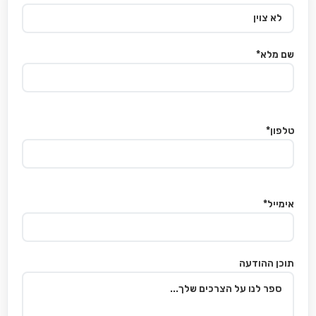
שם מלא*
טלפון*
אימייל*
תוכן ההודעה