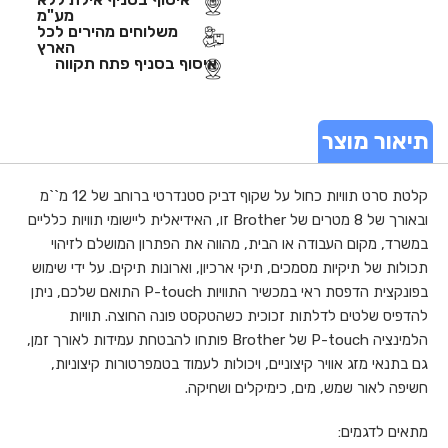
מע"מ
משלוחים מהירים לכל
הארץ
איסוף בסניף פתח תקווה
תיאור מוצר
קלטת סרט תוויות כחול על שקוף דביק סטנדרטי ברוחב של 12 מ``מ
ובאורך של 8 מטרים של Brother זו, האידיאלית ליישומי תוויות כלליים
במשרד, מקום העבודה או הבית, מהווה את הפתרון המושלם לזיהוי
תכולות של תיקיות מסמכים, תיקי ארכיון, וארונות תיקים. על ידי שימוש
בפונקצית הדפסת ראי במכשיר התוויות P-touch התואם שלכם, ניתן
להדפיס שלטים לדלתות זכוכית כשהטקסט פונה החוצה. תוויות
הלמינציה P-touch של Brother פותחו להבטחת עמידות לאורך זמן,
גם בתנאי מזג אוויר קיצוניים, ויכולות לעמוד בטמפרטורות קיצוניות,
חשיפה לאור שמש, מים, כימיקלים ושחיקה.
מתאים לדגמים: