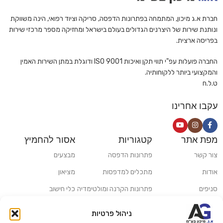
חברת א.ג מיכון, המתמחה בפתרונות הדפסה, סריקה וציוד רפואי, הינה משווקת
ונותנת שירות של היצרנים הגדולים בעולם בישראל ומחזיקה מספר מרכזי שירות
בפריסה ארצית.
החברה פועלות עפ"י תווי תקן ואיכות ISO 9001 ודוגלת במתן השירות האמין
והמקצועי ביותר ללקוחותיה.
ט.ל.ח
עקבו אחרינו
מפת אתר
קטגוריות
אסור להחמיץ
צור קשר
פתרונות הדפסה
מבצעים
אודות
מתכלים למדפסות
מציאון
סניפים
פתרונות הקרנה ומולטימדיה
כלי חישוב
משלוחים ואיסוף עצמי
פתרונות סריקה
ניהול פרטיות
מדריכים ומאמרים
פתרונות קמעונאות