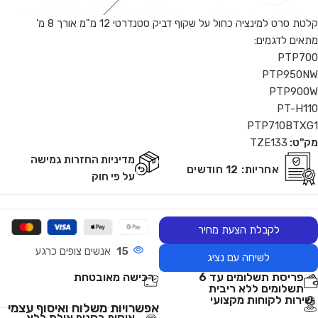
קלטת סרט למינציה כחול על שקוף דביק סטנדרטי 12 מ"מ אורך 8 מ'
מתאים לדגמים:
PTP700
PTP950NW
PTP900W
PT-H110
PTP710BTXG1
מק"ט:
TZE133
מדיניות החזרות גמישה
אחריות:
12 חודשים
על פי חוק
לקבלת הצעת מחיר
15
אנשים צופים כרגע
לשיחה עם נציג
פריסת תשלומים עד 6
רכישה מאובטחת
תשלומים ללא ריבית
שירות לקוחות מקצועי
אפשרויות משלוח ואיסוף עצמי
איסוף בסניף אילת ללא