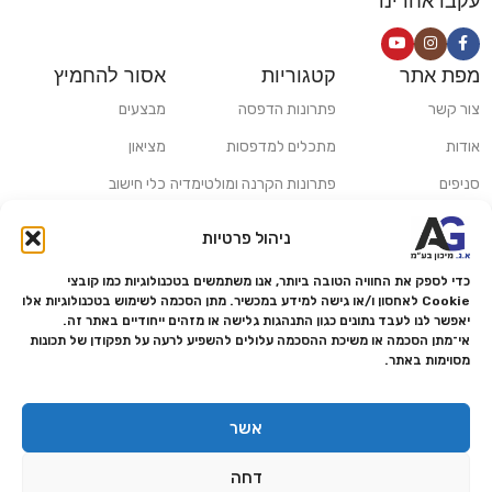
עקבו אחרינו
מפת אתר
קטגוריות
אסור להחמיץ
צור קשר
פתרונות הדפסה
מבצעים
אודות
מתכלים למדפסות
מציאון
סניפים
פתרונות הקרנה ומולטימדיה
כלי חישוב
משלוחים ואיסוף עצמי
פתרונות סריקה
ניהול פרטיות
מדריכים ומאמרים
פתרונות קמעונאות
כדי לספק את החוויה הטובה ביותר, אנו משתמשים בטכנולוגיות כמו קובצי
מותגים
פתרונות למגזר הרפואי
Cookie לאחסון ו/או גישה למידע במכשיר. מתן הסכמה לשימוש בטכנולוגיות אלו
יאפשר לנו לעבד נתונים כגון התנהגות גלישה או מזהים ייחודיים באתר זה.
מעבדת תיקונים
אי־מתן הסכמה או משיכת ההסכמה עלולים להשפיע לרעה על תפקודן של תכונות
מסוימות באתר.
הצהרת נגישות
מדיניות פרטיות
אשר
מדיניות החזרות והחזרים
דחה
אמנת שירות