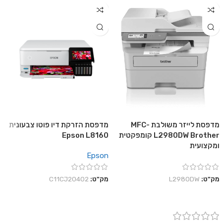
מדפסת לייזר משולבת MFC-
מדפסת הזרקת דיו פוטו צבעונית
L2980DW Brother קומפקטית
Epson L8160
ומקצועית
Epson
מק"ט:
L2980DW
מק"ט:
C11CJ20402