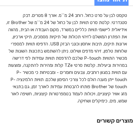
טקסט לבן על סרט כחול. רוחב 24 מ``מ. אורך 8 מטרים. דבק
סטנדרטי. קלטת סרט תוויות לבן על כחול של 24 מ``מ של Brother זו,
אידיאלית ליישומי תוויות כלליים במשרד, מקום העבודה או הבית, מהווה
את הפתרון המושלם לזיהוי תכולות של תיקיות מסמכים, תיקי ארכיון,
ארונות תיקים, תיבות אחסון וכונני הבזק USB. הדפיסו תוויות למספרי
שלוחות טלפון, זיהוי מדפים ושילוט. ניתן להשתמש בתכונות השונות של
מכשיר התוויות P-touch שלכם להדפסת תוויות עמידות לפי דרישה
במהירות וביעילות. קלטות סרטי TZe קלות ומהירות להתקנה, ומוצעות
עם תוויות במגוון רוחבים, צבעים וחומרים - ומבטיחות כי מכשיר P-
touch ייתן מענה הולם לכל צורכי הסימון שלכם. תוויות הלמינציה P-
touch של Brother פותחו להבטחת עמידות לאורך זמן, גם בתנאי
מזג אוויר קיצוניים, ויכולות לעמוד בטמפרטורות קיצוניות, חשיפה לאור
שמש, מים, כימיקלים ושחיקה.
מוצרים קשורים