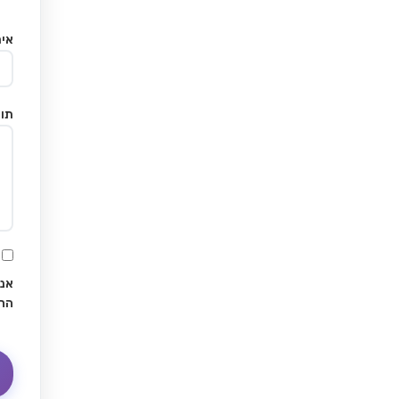
אימ
תוכ
אני
הח