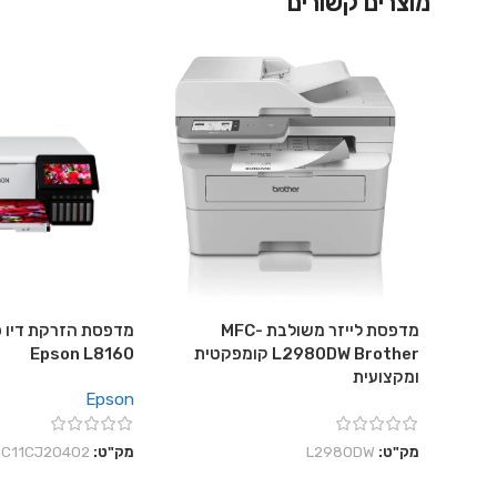
מוצרים קשורים
מדפסת לייזר משולבת MFC-
מדפסת הזרקת דיו פ
L2980DW Brother קומפקטית
Epson L8160
ומקצועית
Epson
מק"ט:
L2980DW
מק"ט:
C11CJ20402