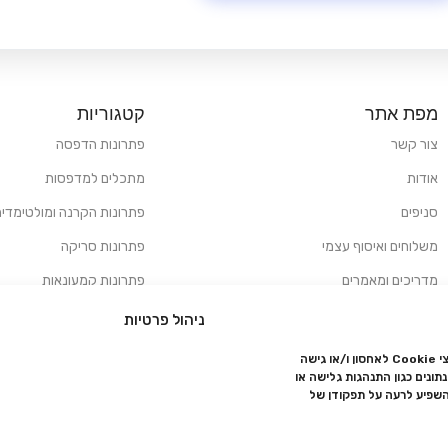
מפת אתר
קטגוריות
צור קשר
פתרונות הדפסה
אודות
מתכלים למדפסות
סניפים
פתרונות הקרנה ומולטימדיה
משלוחים ואיסוף עצמי
פתרונות סריקה
מדריכים ומאמרים
פתרונות קמעונאות
מותגים
פתרונות למגזר הרפואי
ניהול פרטיות
מעבדת תיקונים
כדי לספק את החוויה הטובה ביותר, אנו משתמשים בטכנולוגיות כמו קובצי Cookie לאחסון ו/או גישה
ונים כגון התנהגות גלישה או
הצהרת נגישות
השפיע לרעה על תפקודן של
מדיניות פרטיות