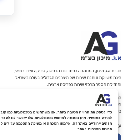
חברת א.ג מיכון, המתמחה בפתרונות הדפסה, סריקה וציוד רפואי,
הינה משווקת ונותנת שירות של היצרנים הגדולים בעולם בישראל
ומחזיקה מספר מרכזי שירות בפריסה ארצית.
החברה פועלות עפ"י תווי תקן ואיכות ISO 9001 ודוגלת במתן
השירות האמין והמקצועי ביותר ללקוחותיה.
ט.ל.ח
למידע במכשיר. מתן הסכמה לשימוש בטכנולוגיות אלו יאפשר לנו לעבד נת
מזהים ייחודיים באתר זה. אי־מתן הסכמה או משיכת ההסכמה עלולים ל
עקבו אחרינו
תכונות מסוימות באתר.