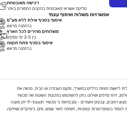
רכישה מאובטחת
סליקת אשראי מאובטחת בתקנים החמורים ביותר
אפשרויות משלוח ואיסוף עצמי
איסוף בסניף אילת ללא מע"מ
בהזמנה מראש
משלוחים מהירים לכל הארץ
בין 2-5 ימי עסקים
איסוף בסניף פתח תקווה
בהזמנה מראש
 9 מ``מ. אורך 8 מטרים. דבק סטנדרטי. קלטת סרט תוויות שחור על אדום של 9 מ``מ של Brother זו, האידיאלית ליישומי תוויות כלליים במשרד, מקום העבודה או הבית, מהווה את
ות תיקים, תיבות אחסון וכונני הבזק USB. הדפיסו תוויות למספרי שלוחות טלפון, זיהוי מדפים ושילוט. ניתן להשתמש בתכונות השונות של מכשיר
התוויות P-touch שלכם להדפסת תוויות עמידות לפי דרישה במהירות וביעילות. קלטות סרטי TZe קלות ומהירות להתקנה, ומוצעות עם תוויות במגוון רוחבים, צבעים וחומרים - ומבטיחות כי מכשיר P-touch ייתן מענה