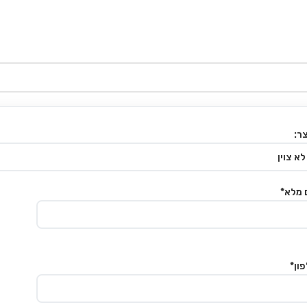
ר:
 מלא*
ון*