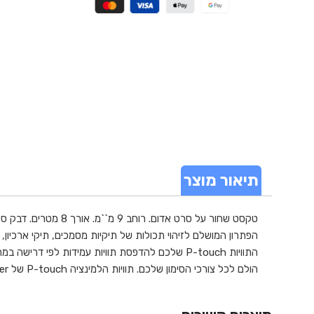
תיאור מוצר
הולם לכל צורכי הסימון שלכם. תוויות הלמינציה P-touch של Brother פותחו להבטחת עמידות לאורך זמן, גם בתנאי מזג אוויר קיצוניים, ויכולות לעמוד בטמפרטורות קיצוניות, חשיפה לאור שמש, מים, כימיקלים ושחיקה.