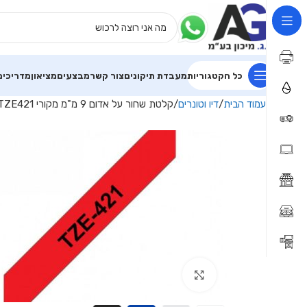
כל הקטגוריות
מעבדת תיקונים
צור קשר
מבצעים
מציאון
מדריכים
עמוד הבית
דיו וטונרים
קלטת שחור על אדום 9 מ"מ מקורי Brother TZE421 למינציה דביק סטנדרטי
Click to enlarge