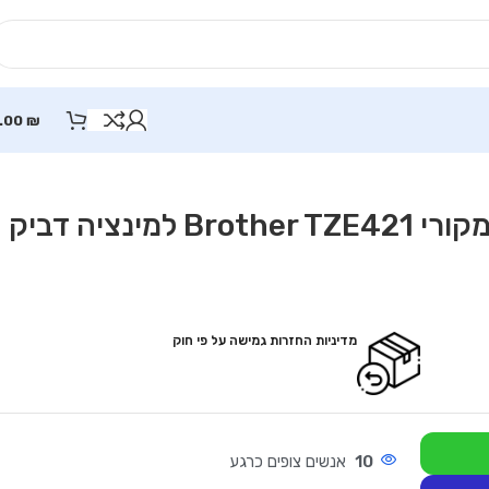
.00
₪
קלטת שחור על אדום 9 מ"מ מקורי Brother TZE421 למינציה דביק
מדיניות החזרות גמישה על פי חוק
10
אנשים צופים כרגע