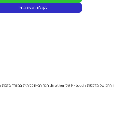
לקבלת הצעת מחיר
קלטת סרט תוויות הלמינציה TZe-231 מקורי זה, התואמת למגוון רחב