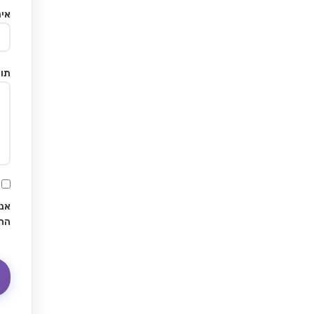
אימ
תוכ
אני
הח