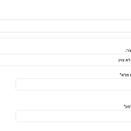
ר:
 מלא*
ון*