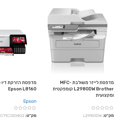
מדפסת לייזר משולבת MFC-
מדפסת הזרקת דיו פ
L2980DW Brother קומפקטית
Epson L8160
ומקצועית
Epson
מק"ט:
L2980DW
מק"ט:
C11CJ20402