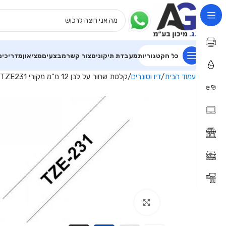
כל הקטגוריות
מעבדת תיקונים
צור קשר
מבצעים
מציאון
מדריכים
עמוד הבית
דיו וטונרים
קלטת שחור על לבן 12 מ"מ מקורי Brother TZE231 למינציה דביק סטנדרטי
Click to enlarge