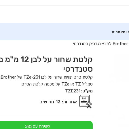
 ומאמרים
סטנדרטי
סמליל TZ או TZe על מכסה קלטת הסרט.
מק"ט:
TZE231
אחריות:
12 חודשים
לשיחה עם נציג