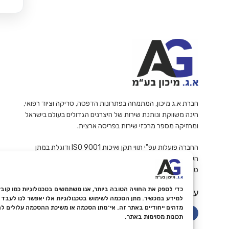
חברת א.ג מיכון, המתמחה בפתרונות הדפסה, סריקה וציוד רפואי,
הינה משווקת ונותנת שירות של היצרנים הגדולים בעולם בישראל
ומחזיקה מספר מרכזי שירות בפריסה ארצית.
החברה פועלות עפ"י תווי תקן ואיכות ISO 9001 ודוגלת במתן
השירות האמין והמקצועי ביותר ללקוחותיה.
ט.ל.ח
עקבו אחרינו
למידע במכשיר. מתן הסכמה לשימוש בטכנולוגיות אלו יאפשר לנו לעבד נת
מזהים ייחודיים באתר זה. אי־מתן הסכמה או משיכת ההסכמה עלולים ל
תכונות מסוימות באתר.