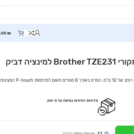
.00
₪
קלטת שחור על לבן 12 מ"מ מקורי Brother TZE231 למינציה דביק
קלטת סרט תוויות שחור על לבן TZe-231 של Brother. רוחב של 12 מ"מ. הסרט באורך 8 מטרים תואם למדפסות P-touch המציגות
מדיניות החזרות גמישה על פי חוק
17
אנשים צופים כרגע