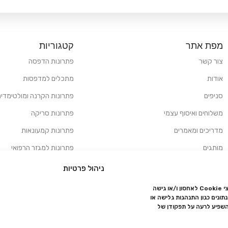
מפת אתר
קטגוריות
צור קשר
פתרונות הדפסה
אודות
מתכלים למדפסות
סניפים
פתרונות הקרנה ומולטימדיה
משלוחים ואיסוף עצמי
פתרונות סריקה
מדריכים ומאמרים
פתרונות קמעונאות
מותגים
פתרונות למגזר הרפואי
מעבדת תיקונים
ניהול פרטיות
הצהרת נגישות
כדי לספק את החוויה הטובה ביותר, אנו משתמשים בטכנולוגיות כמו קובצי Cookie לאחסון ו/או גישה
ונים כגון התנהגות גלישה או
מדיניות פרטיות
השפיע לרעה על תפקודן של
מדיניות החזרות והחזרים