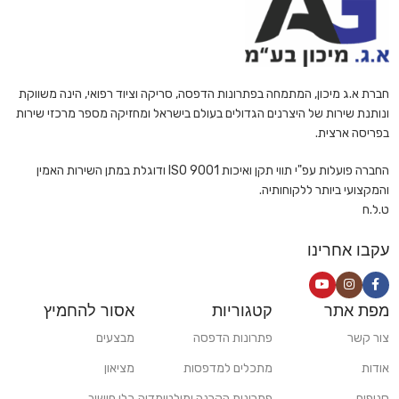
חברת א.ג מיכון, המתמחה בפתרונות הדפסה, סריקה וציוד רפואי, הינה משווקת
ונותנת שירות של היצרנים הגדולים בעולם בישראל ומחזיקה מספר מרכזי שירות
בפריסה ארצית.
החברה פועלות עפ"י תווי תקן ואיכות ISO 9001 ודוגלת במתן השירות האמין
והמקצועי ביותר ללקוחותיה.
ט.ל.ח
עקבו אחרינו
מפת אתר
קטגוריות
אסור להחמיץ
צור קשר
פתרונות הדפסה
מבצעים
אודות
מתכלים למדפסות
מציאון
סניפים
פתרונות הקרנה ומולטימדיה
כלי חישוב