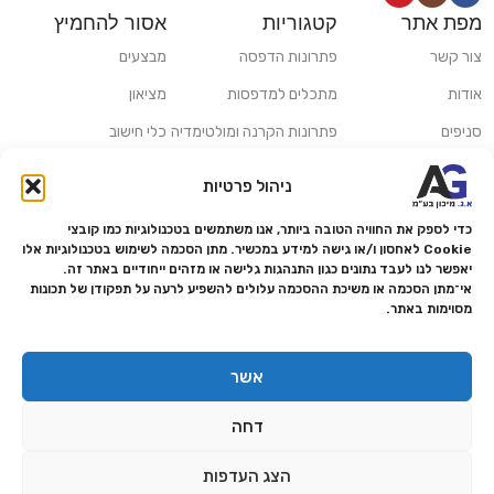
מפת אתר
קטגוריות
אסור להחמיץ
צור קשר
פתרונות הדפסה
מבצעים
אודות
מתכלים למדפסות
מציאון
סניפים
פתרונות הקרנה ומולטימדיה
כלי חישוב
משלוחים ואיסוף עצמי
פתרונות סריקה
ניהול פרטיות
מדריכים ומאמרים
פתרונות קמעונאות
כדי לספק את החוויה הטובה ביותר, אנו משתמשים בטכנולוגיות כמו קובצי
מותגים
פתרונות למגזר הרפואי
Cookie לאחסון ו/או גישה למידע במכשיר. מתן הסכמה לשימוש בטכנולוגיות אלו
יאפשר לנו לעבד נתונים כגון התנהגות גלישה או מזהים ייחודיים באתר זה.
מעבדת תיקונים
אי־מתן הסכמה או משיכת ההסכמה עלולים להשפיע לרעה על תפקודן של תכונות
מסוימות באתר.
הצהרת נגישות
מדיניות פרטיות
אשר
מדיניות החזרות והחזרים
דחה
אמנת שירות
תקנון החנות
הצג העדפות