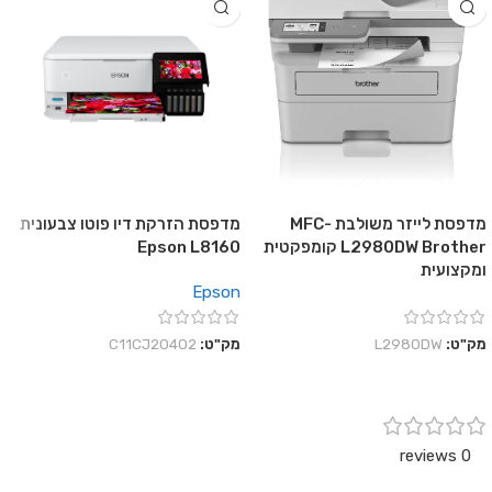
מדפסת לייזר משולבת MFC-
מדפסת הזרקת דיו פוטו צבעונית
L2980DW Brother קומפקטית
Epson L8160
ומקצועית
Epson
מק"ט:
L2980DW
מק"ט:
C11CJ20402
0 reviews