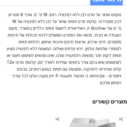
טקסט שחור על סרט לבן ללא למינציה. רוחב 18 מ``מ. אורך 8 מטרים.
דבק סטנדרטי. קלטת סרט תוויות שחור על לבן ללא למינציה של 18
מ``מ של Brother זו, האידיאלית ליישומי תוויות כלליים במשרד, מקום
העבודה או הבית, מהווה את הפתרון המושלם לזיהוי תכולות של תיקיות
מסמכים, תיקי ארכיון, ארונות תיקים ותיבות אחסון. הדפיסו תוויות
למספרי שלוחות טלפון, זיהוי מדפים ושילוט. המשטח ללא למינציה מציע
תוויות דקות יותר מתוויות הלמינציה שלנו, ואינו מתאים לשימוש חיצוני או
לשימושים שיש בהם צורך בתוויות עמידות לאורך זמן. קלטות סרטי TZe
קלות ומהירות להתקנה, ומוצעות עם תוויות במגוון רוחבים, צבעים
וחומרים - ומבטיחות כי מכשיר P-touch ייתן מענה הולם לכל צורכי
הסימון שלכם.
מוצרים קשורים