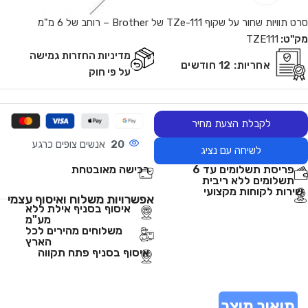
סרט תוויות שחור על שקוף TZe-111 של Brother – רוחב של 6 מ"מ
מק"ט:
TZE111
מדיניות החזרות גמישה
אחריות:
12 חודשים
על פי חוק
לקבלת הצעת מחיר
20
אנשים צופים כרגע
לשיחה עם נציג
פריסת תשלומים עד 6
רכישה מאובטחת
תשלומים ללא ריבית
שירות לקוחות מקצועי
אפשרויות משלוח ואיסוף עצמי
איסוף בסניף אילת ללא
מע"מ
משלוחים מהירים לכל
הארץ
איסוף בסניף פתח תקווה
תיאור מוצר