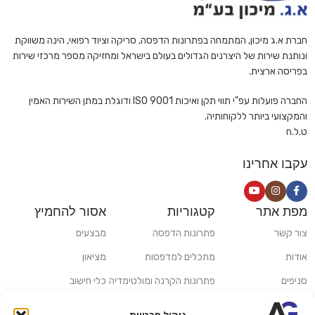
חברת א.ג מיכון, המתמחה בפתרונות הדפסה, סריקה וציוד רפואי, הינה משווקת
ונותנת שירות של היצרנים הגדולים בעולם בישראל ומחזיקה מספר מרכזי שירות
בפריסה ארצית.
החברה פועלות עפ"י תווי תקן ואיכות ISO 9001 ודוגלת במתן השירות האמין
והמקצועי ביותר ללקוחותיה.
ט.ל.ח
עקבו אחרינו
מפת אתר
קטגוריות
אסור להחמיץ
צור קשר
פתרונות הדפסה
מבצעים
אודות
מתכלים למדפסות
מציאון
סניפים
פתרונות הקרנה ומולטימדיה
כלי חישוב
משלוחים ואיסוף עצמי
פתרונות סריקה