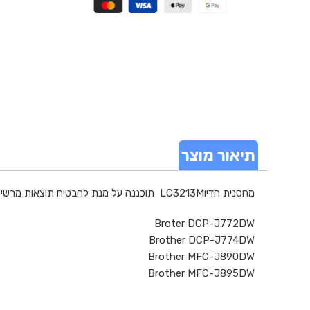
תיאור מוצר
מחסנית הדיו‎ LC3213M תוכננה על מנת להבטיח תוצאות מרשימות בכל הדפסה. כמוצר מקורי של Brother היא קלה להתקנה ומותאמת ב–100% להתקנה במדפסת שלכם.
Broter DCP-J772DW
Brother DCP-J774DW
Brother MFC-J890DW
Brother MFC-J895DW