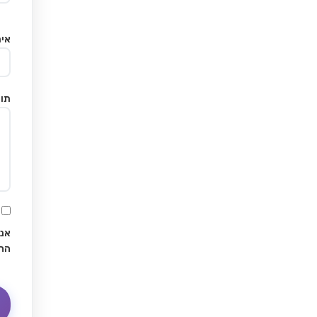
אימ
תוכ
אני
הח