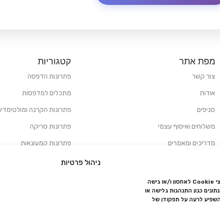
מפת אתר
קטגוריות
צור קשר
פתרונות הדפסה
אודות
מתכלים למדפסות
סניפים
פתרונות הקרנה ומולטימדיה
משלוחים ואיסוף עצמי
פתרונות סריקה
מדריכים ומאמרים
פתרונות קמעונאות
מותגים
פתרונות למגזר הרפואי
ניהול פרטיות
מעבדת תיקונים
כדי לספק את החוויה הטובה ביותר, אנו משתמשים בטכנולוגיות כמו קובצי Cookie לאחסון ו/או גישה
ונים כגון התנהגות גלישה או
הצהרת נגישות
השפיע לרעה על תפקודן של
מדיניות פרטיות