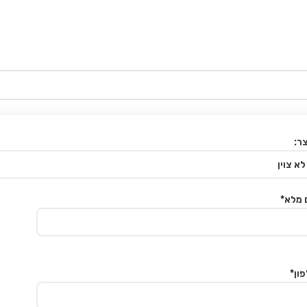
ר:
 מלא*
ון*