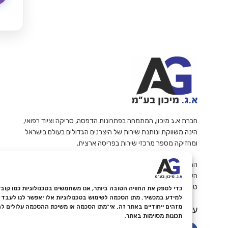
חברת א.ג מיכון, המתמחה בפתרונות הדפסה, סריקה וציוד רפואי,
הינה משווקת ונותנת שירות של היצרנים הגדולים בעולם בישראל
ומחזיקה מספר מרכזי שירות בפריסה ארצית.
החברה פועלות עפ"י תווי תקן ואיכות ISO 9001 ודוגלת במתן
השירות האמין והמקצועי ביותר ללקוחותיה.
ט.ל.ח
למידע במכשיר. מתן הסכמה לשימוש בטכנולוגיות אלו יאפשר לנו לעבד נת
מזהים ייחודיים באתר זה. אי־מתן הסכמה או משיכת ההסכמה עלולים ל
עקבו אחרינו
תכונות מסוימות באתר.