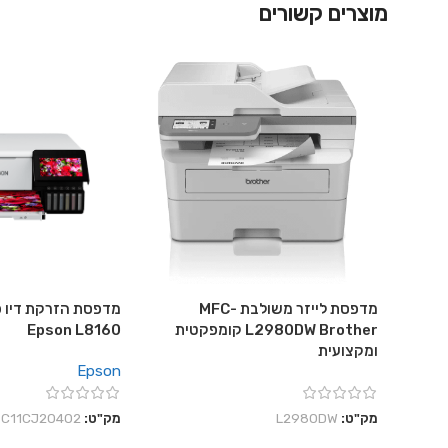
מוצרים קשורים
מדפסת לייזר משולבת MFC-
מדפסת הזרקת דיו פ
L2980DW Brother קומפקטית
Epson L8160
ומקצועית
Epson
מק"ט:
L2980DW
מק"ט:
C11CJ20402