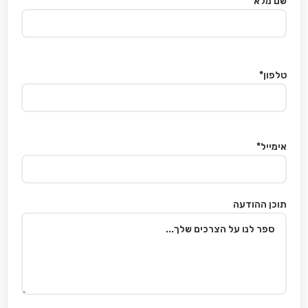
שם מלא*
טלפון*
אימייל*
תוכן ההודעה