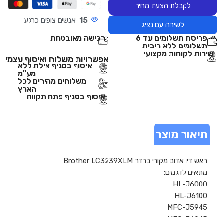
לקבלת הצעת מחיר
15
אנשים צופים כרגע
לשיחה עם נציג
פריסת תשלומים עד 6
רכישה מאובטחת
תשלומים ללא ריבית
שירות לקוחות מקצועי
אפשרויות משלוח ואיסוף עצמי
איסוף בסניף אילת ללא
מע"מ
משלוחים מהירים לכל
הארץ
איסוף בסניף פתח תקווה
תיאור מוצר
ראש דיו אדום מקורי ברדר Brother LC3239XLM
מתאים לדגמים:
HL-J6000
HL-J6100
MFC-J5945