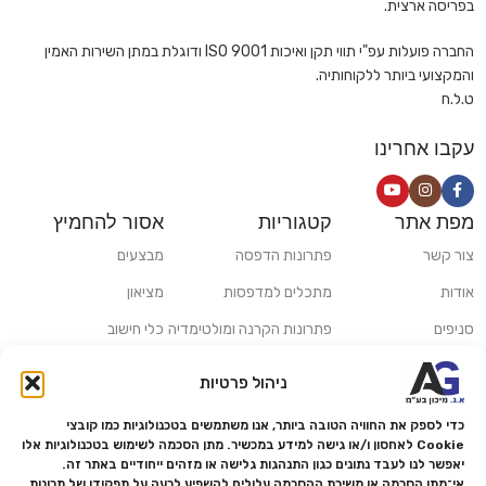
בפריסה ארצית.
החברה פועלות עפ"י תווי תקן ואיכות ISO 9001 ודוגלת במתן השירות האמין
והמקצועי ביותר ללקוחותיה.
ט.ל.ח
עקבו אחרינו
מפת אתר
קטגוריות
אסור להחמיץ
צור קשר
פתרונות הדפסה
מבצעים
אודות
מתכלים למדפסות
מציאון
סניפים
פתרונות הקרנה ומולטימדיה
כלי חישוב
משלוחים ואיסוף עצמי
פתרונות סריקה
ניהול פרטיות
מדריכים ומאמרים
פתרונות קמעונאות
כדי לספק את החוויה הטובה ביותר, אנו משתמשים בטכנולוגיות כמו קובצי
מותגים
פתרונות למגזר הרפואי
Cookie לאחסון ו/או גישה למידע במכשיר. מתן הסכמה לשימוש בטכנולוגיות אלו
יאפשר לנו לעבד נתונים כגון התנהגות גלישה או מזהים ייחודיים באתר זה.
מעבדת תיקונים
אי־מתן הסכמה או משיכת ההסכמה עלולים להשפיע לרעה על תפקודן של תכונות