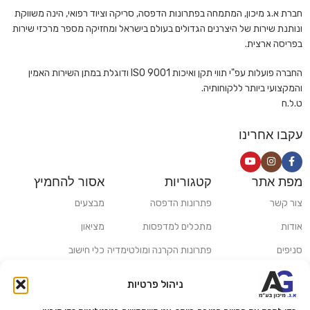
חברת א.ג מיכון, המתמחה בפתרונות הדפסה, סריקה וציוד רפואי, הינה משווקת
ונותנת שירות של היצרנים הגדולים בעולם בישראל ומחזיקה מספר מרכזי שירות
בפריסה ארצית.
החברה פועלות עפ"י תווי תקן ואיכות ISO 9001 ודוגלת במתן השירות האמין
והמקצועי ביותר ללקוחותיה.
ט.ל.ח
עקבו אחרינו
מפת אתר
קטגוריות
אסור להחמיץ
צור קשר
פתרונות הדפסה
מבצעים
אודות
מתכלים למדפסות
מציאון
סניפים
פתרונות הקרנה ומולטימדיה
כלי חישוב
משלוחים ואיסוף עצמי
פתרונות סריקה
ניהול פרטיות
מדריכים ומאמרים
פתרונות קמעונאות