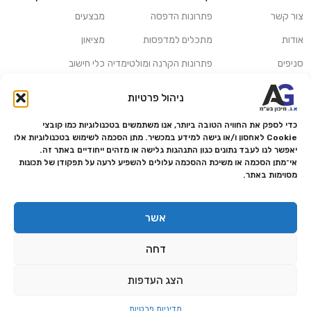
צור קשר
פתרונות הדפסה
מבצעים
אודות
מתכלים למדפסות
מציאון
סניפים
פתרונות הקרנה ומולטימדיה
כלי חישוב
משלוחים ואיסוף עצמי
פתרונות סריקה
ניהול פרטיות
מדריכים ומאמרים
פתרונות קמעונאות
כדי לספק את החוויה הטובה ביותר, אנו משתמשים בטכנולוגיות כמו קובצי
מותגים
פתרונות למגזר הרפואי
Cookie לאחסון ו/או גישה למידע במכשיר. מתן הסכמה לשימוש בטכנולוגיות אלו
יאפשר לנו לעבד נתונים כגון התנהגות גלישה או מזהים ייחודיים באתר זה.
מעבדת תיקונים
אי־מתן הסכמה או משיכת ההסכמה עלולים להשפיע לרעה על תפקודן של תכונות
מסוימות באתר.
הצהרת נגישות
מדיניות פרטיות
אשר
מדיניות החזרות והחזרים
דחה
אמנת שירות
תקנון החנות
הצג העדפות
0
מדיניות פרטיות