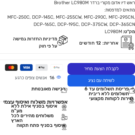
ראש דיו אדום מקורי ברדר Brother LC980M
מתאים למדפסות:
MFC-250C, DCP-145C, MFC-255CW, MFC-290C, MFC-295CN,
DCP-165C, DCP-195C, DCP-375CW, DCP-365CN
מק"ט:
LC980M
מדיניות החזרות גמישה
אחריות:
12 חודשים
על פי חוק
לקבלת הצעת מחיר
16
אנשים צופים כרגע
לשיחה עם נציג
פריסת תשלומים עד 6
רכישה מאובטחת
תשלומים ללא ריבית
שירות לקוחות מקצועי
אפשרויות משלוח ואיסוף עצמי
איסוף בסניף אילת ללא
מע"מ
משלוחים מהירים לכל
הארץ
איסוף בסניף פתח תקווה