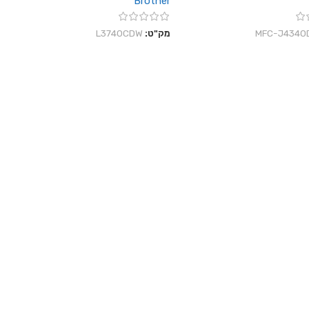
Brother
‎MFC-J4340
מק"ט:
L3740CDW