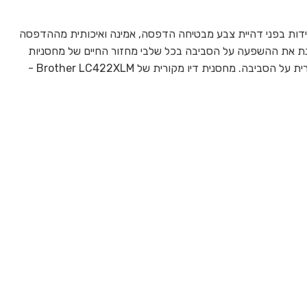
 שאתה מדפיס? מחסנית הדיו LC422XLM האדומה של Brother, בעלת תכונות עמידות בפני דהיית צבע מבטיחה הדפסה, אמינה ואיכותית מההדפסה
 האחרונה. הדיו מותאם בצורה מושלמת ומבטיח שהמדפסת שלכם תפעל בצורה אופטימלית בכל פעם. Brother בוחנת את ההשפעה על הסביבה בכל שלבי מחזור החיים של מחסניות
הדיו ומצמצמת את הפסולת בעת השלכתן. כל החומרה ומחסניות הדיו שלנו בנויות כך שיש להן את ההשפעה הנמוכה ביותר האפשרית על הסביבה. מחסנית דיו מקורית של Brother LC422XLM -