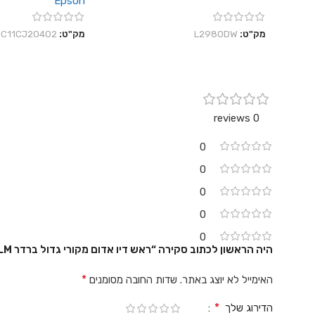
Epson
מק"ט:
L2980DW
מק"ט:
C11CJ20402
0 reviews
0
0
0
0
0
היה הראשון לכתוב סקירה “ראש דיו אדום מקורי גדול ברדר Brother LC422XLM”
*
האימייל לא יוצג באתר.
שדות החובה מסומנים
*
הדירוג שלך