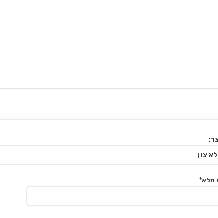
ר:
 מלא*