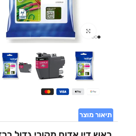
Click to enlarge
תיאור מוצר
ראש דיו אדום מקורי גדול ברדר ther LC422XLM