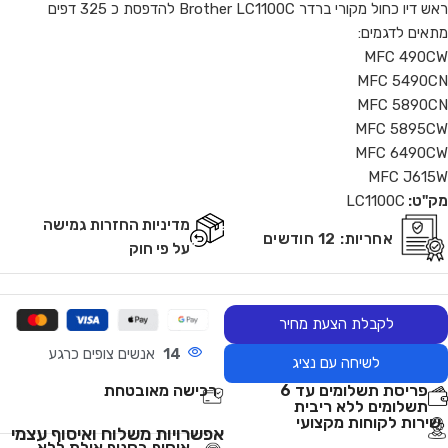
ראש דיו כחול מקורי ברדר Brother LC1100C להדפסת כ 325 דפים
מתאים לדגמים:
MFC 490CW
MFC 5490CN
MFC 5890CN
MFC 5895CW
MFC 6490CW
MFC J615W
מק"ט:
LC1100C
מדיניות החזרות גמישה
אחריות:
12 חודשים
על פי חוק
לקבלת הצעת מחיר
14
אנשים צופים כרגע
לשיחה עם נציג
פריסת תשלומים עד 6
רכישה מאובטחת
תשלומים ללא ריבית
שירות לקוחות מקצועי
אפשרויות משלוח ואיסוף עצמי
איסוף בסניף אילת ללא