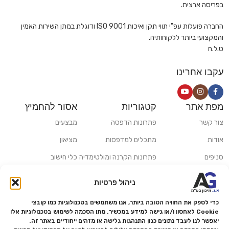
בפריסה ארצית.
החברה פועלות עפ"י תווי תקן ואיכות ISO 9001 ודוגלת במתן השירות האמין
והמקצועי ביותר ללקוחותיה.
ט.ל.ח
עקבו אחרינו
מפת אתר
קטגוריות
אסור להחמיץ
צור קשר
פתרונות הדפסה
מבצעים
אודות
מתכלים למדפסות
מציאון
סניפים
פתרונות הקרנה ומולטימדיה
כלי חישוב
משלוחים ואיסוף עצמי
פתרונות סריקה
ניהול פרטיות
מדריכים ומאמרים
פתרונות קמעונאות
כדי לספק את החוויה הטובה ביותר, אנו משתמשים בטכנולוגיות כמו קובצי
מותגים
פתרונות למגזר הרפואי
Cookie לאחסון ו/או גישה למידע במכשיר. מתן הסכמה לשימוש בטכנולוגיות אלו
יאפשר לנו לעבד נתונים כגון התנהגות גלישה או מזהים ייחודיים באתר זה.
מעבדת תיקונים