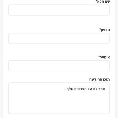
שם מלא*
טלפון*
אימייל*
תוכן ההודעה