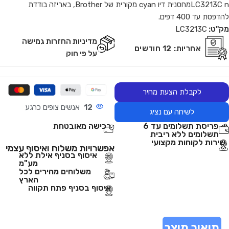
LC3213C nמחסנית דיו cyan מקורית של Brother, באריזה בודדת
להדפסת עד 400 דפים.
מק"ט:
LC3213C
מדיניות החזרות גמישה
אחריות:
12 חודשים
על פי חוק
לקבלת הצעת מחיר
12
אנשים צופים כרגע
לשיחה עם נציג
פריסת תשלומים עד 6
רכישה מאובטחת
תשלומים ללא ריבית
שירות לקוחות מקצועי
אפשרויות משלוח ואיסוף עצמי
איסוף בסניף אילת ללא
מע"מ
משלוחים מהירים לכל
הארץ
איסוף בסניף פתח תקווה
תיאור מוצר