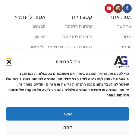
מפת אתר
קטגוריות
אסור להחמיץ
צור קשר
פתרונות הדפסה
מבצעים
אודות
מתכלים למדפסות
מציאון
סניפים
פתרונות הקרנה ומולטימדיה
כלי חישוב
משלוחים ואיסוף עצמי
פתרונות סריקה
ניהול פרטיות
מדריכים ומאמרים
פתרונות קמעונאות
כדי לספק את החוויה הטובה ביותר, אנו משתמשים בטכנולוגיות כמו קובצי
מותגים
פתרונות למגזר הרפואי
Cookie לאחסון ו/או גישה למידע במכשיר. מתן הסכמה לשימוש בטכנולוגיות אלו
יאפשר לנו לעבד נתונים כגון התנהגות גלישה או מזהים ייחודיים באתר זה.
מעבדת תיקונים
אי־מתן הסכמה או משיכת ההסכמה עלולים להשפיע לרעה על תפקודן של תכונות
מסוימות באתר.
הצהרת נגישות
מדיניות פרטיות
אשר
מדיניות החזרות והחזרים
דחה
אמנת שירות