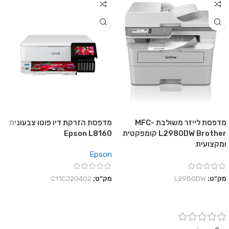
מדפסת לייזר משולבת MFC-
מדפסת הזרקת דיו פוטו צבעונית
L2980DW Brother קומפקטית
Epson L8160
ומקצועית
Epson
מק"ט:
L2980DW
מק"ט:
C11CJ20402