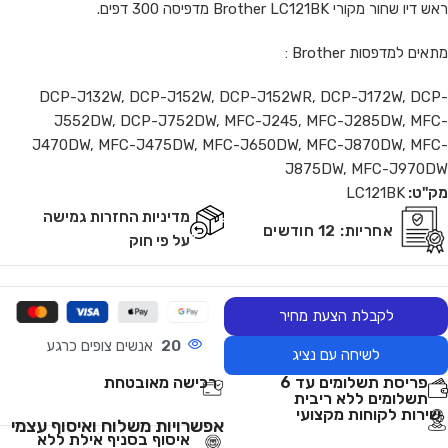
ראש דיו שחור מקורי Brother LC121BK מדפיסה 300 דפים.
מתאים למדפסות Brother :
DCP-J132W, DCP-J152W, DCP-J152WR, DCP-J172W, DCP-
J552DW, DCP-J752DW, MFC-J245, MFC-J285DW, MFC-
J470DW, MFC-J475DW, MFC-J650DW, MFC-J870DW, MFC-
J875DW, MFC-J970DW
מק"ט:
LC121BK
מדיניות החזרות גמישה
אחריות:
12 חודשים
על פי חוק
לקבלת הצעת מחיר
20
אנשים צופים כרגע
לשיחה עם נציג
פריסת תשלומים עד 6
רכישה מאובטחת
תשלומים ללא ריבית
שירות לקוחות מקצועי
אפשרויות משלוח ואיסוף עצמי
איסוף בסניף אילת ללא