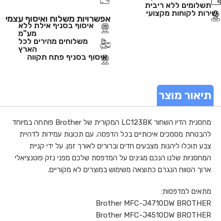
תשלומים ללא ריבית
שירות לקוחות מקצועי
אפשרויות משלוח ואיסוף עצמי
איסוף בסניף אילת ללא
מע"מ
משלוחים מהירים לכל
הארץ
איסוף בסניף פתח תקווה
תיאור מוצר
מחסנית הדיו השחור LC123BK המקורית של Brother פותחה במיוחד
להבטחת מסמכים איכותיים בכל הדפסה. עם תכונות עמידות לדהיית
צבע תוכלו ליהנות מצבעים חדים וברורים לאורך זמן. על ידי קניית
המחסניות שלנו הנכם מגינים על המדפסת שלכם מפני נזק פוטנציאלי
ארוך הטווח הנגרם כתוצאה משימוש במוצרים לא מקוריים.
מתאים למדפסות:
Brother MFC-J4710DW BROTHER
Brother MFC-J4510DW BROTHER