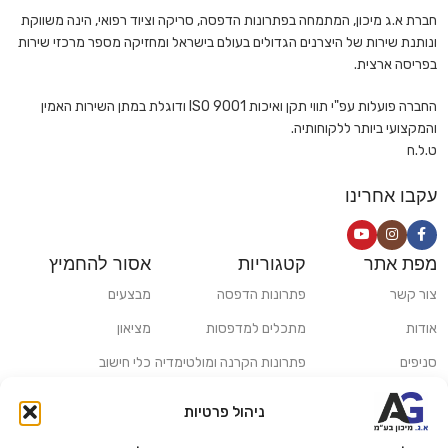
חברת א.ג מיכון, המתמחה בפתרונות הדפסה, סריקה וציוד רפואי, הינה משווקת
ונותנת שירות של היצרנים הגדולים בעולם בישראל ומחזיקה מספר מרכזי שירות
בפריסה ארצית.
החברה פועלות עפ"י תווי תקן ואיכות ISO 9001 ודוגלת במתן השירות האמין
והמקצועי ביותר ללקוחותיה.
ט.ל.ח
עקבו אחרינו
מפת אתר
קטגוריות
אסור להחמיץ
צור קשר
פתרונות הדפסה
מבצעים
אודות
מתכלים למדפסות
מציאון
סניפים
פתרונות הקרנה ומולטימדיה
כלי חישוב
משלוחים ואיסוף עצמי
פתרונות סריקה
ניהול פרטיות
מדריכים ומאמרים
פתרונות קמעונאות