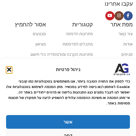
עקבו אחרינו
מפת אתר
קטגוריות
אסור להחמיץ
צור קשר
פתרונות הדפסה
מבצעים
אודות
מתכלים למדפסות
מציאון
סניפים
פתרונות הקרנה ומולטימדיה
כלי חישוב
משלוחים ואיסוף עצמי
פתרונות סריקה
ניהול פרטיות
מדריכים ומאמרים
פתרונות קמעונאות
כדי לספק את החוויה הטובה ביותר, אנו משתמשים בטכנולוגיות כמו קובצי
מותגים
פתרונות למגזר הרפואי
Cookie לאחסון ו/או גישה למידע במכשיר. מתן הסכמה לשימוש בטכנולוגיות אלו
יאפשר לנו לעבד נתונים כגון התנהגות גלישה או מזהים ייחודיים באתר זה.
מעבדת תיקונים
אי־מתן הסכמה או משיכת ההסכמה עלולים להשפיע לרעה על תפקודן של תכונות
מסוימות באתר.
הצהרת נגישות
מדיניות פרטיות
אשר
מדיניות החזרות והחזרים
דחה