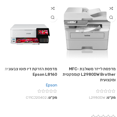
מדפסת לייזר משולבת MFC-
מדפסת הזרקת דיו פוטו צבעונית
L2980DW Brother קומפקטית
Epson L8160
ומקצועית
Epson
מק"ט:
L2980DW
מק"ט:
C11CJ20402