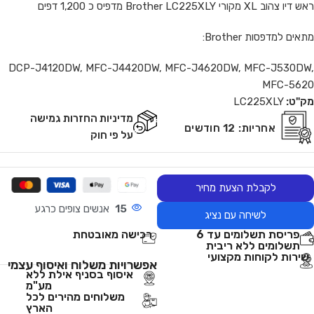
ראש דיו צהוב XL מקורי Brother LC225XLY מדפיס כ 1,200 דפים
מתאים למדפסות Brother:
DCP-J4120DW, MFC-J4420DW, MFC-J4620DW, MFC-J530DW,
MFC-5620
מק"ט:
LC225XLY
מדיניות החזרות גמישה
אחריות:
12 חודשים
על פי חוק
לקבלת הצעת מחיר
15
אנשים צופים כרגע
לשיחה עם נציג
פריסת תשלומים עד 6
רכישה מאובטחת
תשלומים ללא ריבית
שירות לקוחות מקצועי
אפשרויות משלוח ואיסוף עצמי
איסוף בסניף אילת ללא
מע"מ
משלוחים מהירים לכל
הארץ