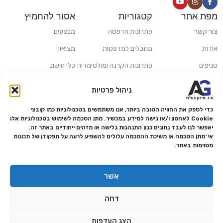
מפת אתר
קטגוריות
אסור להחמיץ
צור קשר
פתרונות הדפסה
מבצעים
אודות
מתכלים למדפסות
מציאון
סניפים
פתרונות הקרנה ומולטימדיה
כלי חישוב
משלוחים ואיסוף עצמי
פתרונות סריקה
ניהול פרטיות
מדריכים ומאמרים
פתרונות קמעונאות
כדי לספק את החוויה הטובה ביותר, אנו משתמשים בטכנולוגיות כמו קובצי
מותגים
פתרונות למגזר הרפואי
Cookie לאחסון ו/או גישה למידע במכשיר. מתן הסכמה לשימוש בטכנולוגיות אלו
יאפשר לנו לעבד נתונים כגון התנהגות גלישה או מזהים ייחודיים באתר זה.
מעבדת תיקונים
אי־מתן הסכמה או משיכת ההסכמה עלולים להשפיע לרעה על תפקודן של תכונות
מסוימות באתר.
הצהרת נגישות
מדיניות פרטיות
אשר
מדיניות החזרות והחזרים
דחה
אמנת שירות
תקנון החנות
הצג העדפות