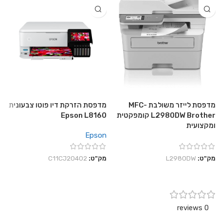
מדפסת לייזר משולבת MFC-
מדפסת הזרקת דיו פוטו צבעונית
L2980DW Brother קומפקטית
Epson L8160
ומקצועית
Epson
מק"ט:
L2980DW
מק"ט:
C11CJ20402
0 reviews