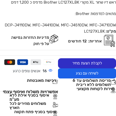
ראש דיו שחור XL מקורי Brother LC127XLBK מדפיס כ 1,200 דפים
מתאים למדפסות Brother:
DCP-J4110DW, MFC-J4410DW, MFC-J4510DW, MFC-J4710DW
מק"ט:
LC127XLBK
מדיניות החזרות גמישה
אחריות:
12 חודשים
על פי חוק
לקבלת הצעת מחיר
16
אנשים צופים כרגע
לשיחה עם נציג
פריסת תשלומים עד 6
רכישה מאובטחת
תשלומים ללא ריבית
שירות לקוחות מקצועי
אפשרויות משלוח ואיסוף עצמי
איסוף בסניף אילת ללא
מע"מ
משלוחים מהירים לכל
הארץ
איסוף בסניף פתח תקווה