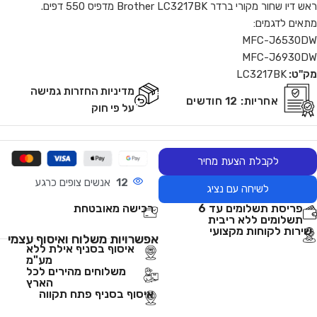
ראש דיו שחור מקורי ברדר Brother LC3217BK מדפיס 550 דפים.
מתאים לדגמים:
MFC-J6530DW
MFC-J6930DW
מק"ט:
LC3217BK
מדיניות החזרות גמישה
אחריות:
12 חודשים
על פי חוק
לקבלת הצעת מחיר
12
אנשים צופים כרגע
לשיחה עם נציג
פריסת תשלומים עד 6
רכישה מאובטחת
תשלומים ללא ריבית
שירות לקוחות מקצועי
אפשרויות משלוח ואיסוף עצמי
איסוף בסניף אילת ללא
מע"מ
משלוחים מהירים לכל
הארץ
איסוף בסניף פתח תקווה