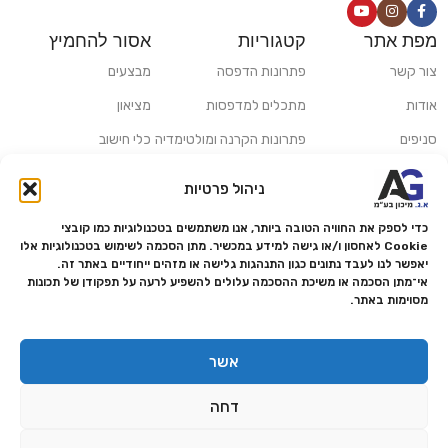
מפת אתר
קטגוריות
אסור להחמיץ
צור קשר
פתרונות הדפסה
מבצעים
אודות
מתכלים למדפסות
מציאון
סניפים
פתרונות הקרנה ומולטימדיה
כלי חישוב
משלוחים ואיסוף עצמי
פתרונות סריקה
ניהול פרטיות
מדריכים ומאמרים
פתרונות קמעונאות
כדי לספק את החוויה הטובה ביותר, אנו משתמשים בטכנולוגיות כמו קובצי
מותגים
פתרונות למגזר הרפואי
Cookie לאחסון ו/או גישה למידע במכשיר. מתן הסכמה לשימוש בטכנולוגיות אלו
יאפשר לנו לעבד נתונים כגון התנהגות גלישה או מזהים ייחודיים באתר זה.
מעבדת תיקונים
אי־מתן הסכמה או משיכת ההסכמה עלולים להשפיע לרעה על תפקודן של תכונות
מסוימות באתר.
הצהרת נגישות
מדיניות פרטיות
אשר
מדיניות החזרות והחזרים
דחה
אמנת שירות
תקנון החנות