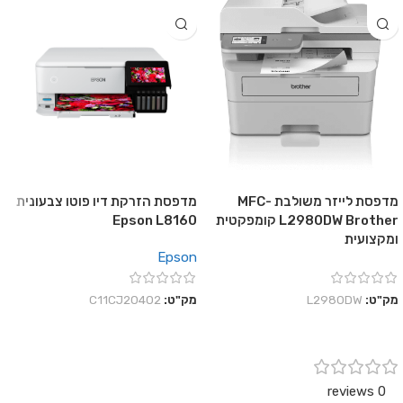
מדפסת לייזר משולבת MFC-
מדפסת הזרקת דיו פוטו צבעונית
L2980DW Brother קומפקטית
Epson L8160
ומקצועית
Epson
מק"ט:
L2980DW
מק"ט:
C11CJ20402
0 reviews