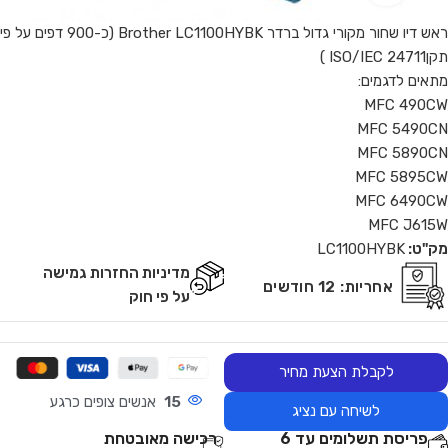
ראש דיו שחור מקורי גדול ברדר Brother LC1100HYBK (כ-900 דפים על פי
תקןISO/IEC 24711 )
מתאים לדגמים:
MFC 490CW
MFC 5490CN
MFC 5890CN
MFC 5895CW
MFC 6490CW
MFC J615W
מק"ט:
LC1100HYBK
מדיניות החזרות גמישה
אחריות:
12 חודשים
על פי חוק
לקבלת הצעת מחיר
15
אנשים צופים כרגע
לשיחה עם נציג
פריסת תשלומים עד 6
רכישה מאובטחת