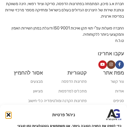
חברת א.ג מיכון, המתמחה בפתרונות הדפסה, סריקה וציוד רפואי, הינה משווקת
ונותנת שירות של היצרנים הגדולים בעולם בישראל ומחזיקה מספר מרכזי שירות
בפריסה ארצית.
החברה פועלות עפ"י תווי תקן ואיכות ISO 9001 ודוגלת במתן השירות האמין
והמקצועי ביותר ללקוחותיה.
ט.ל.ח
עקבו אחרינו
מפת אתר
קטגוריות
אסור להחמיץ
צור קשר
פתרונות הדפסה
מבצעים
אודות
מתכלים למדפסות
מציאון
סניפים
פתרונות הקרנה ומולטימדיה
כלי חישוב
משלוחים ואיסוף עצמי
פתרונות סריקה
ניהול פרטיות
מדריכים ומאמרים
פתרונות קמעונאות
כדי לספק את החוויה הטובה ביותר, אנו משתמשים בטכנולוגיות כמו קובצי