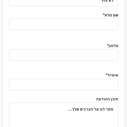
שם מלא*
טלפון*
אימייל*
תוכן ההודעה