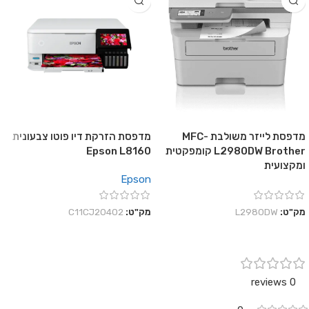
מדפסת לייזר משולבת MFC-
מדפסת הזרקת דיו פוטו צבעונית
L2980DW Brother קומפקטית
Epson L8160
ומקצועית
Epson
מק"ט:
L2980DW
מק"ט:
C11CJ20402
0 reviews