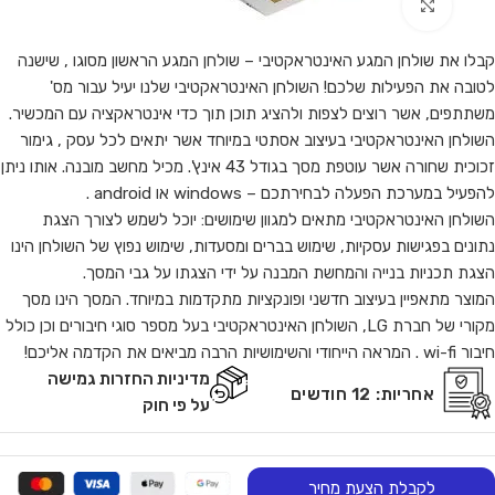
Click to enlarge
קבלו את שולחן המגע האינטראקטיבי – שולחן המגע הראשון מסוגו , שישנה
לטובה את הפעילות שלכם! השולחן האינטראקטיבי שלנו יעיל עבור מס'
משתתפים, אשר רוצים לצפות ולהציג תוכן תוך כדי אינטראקציה עם המכשיר.
השולחן האינטראקטיבי בעיצוב אסתטי במיוחד אשר יתאים לכל עסק , גימור
זכוכית שחורה אשר עוטפת מסך בגודל 43 אינץ'. מכיל מחשב מובנה. אותו ניתן
להפעיל במערכת הפעלה לבחירתכם – windows או android .
השולחן האינטראקטיבי מתאים למגוון שימושים: יוכל לשמש לצורך הצגת
נתונים בפגישות עסקיות, שימוש בברים ומסעדות, שימוש נפוץ של השולחן הינו
הצגת תכניות בנייה והמחשת המבנה על ידי הצגתו על גבי המסך.
המוצר מתאפיין בעיצוב חדשני ופונקציות מתקדמות במיוחד. המסך הינו מסך
מקורי של חברת LG, השולחן האינטראקטיבי בעל מספר סוגי חיבורים וכן כולל
חיבור wi-fi . המראה הייחודי והשימושיות הרבה מביאים את הקדמה אליכם!
מדיניות החזרות גמישה
אחריות:
12 חודשים
על פי חוק
לקבלת הצעת מחיר