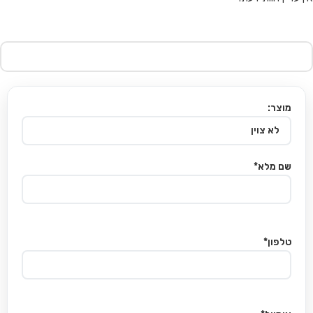
מוצר:
שם מלא*
טלפון*