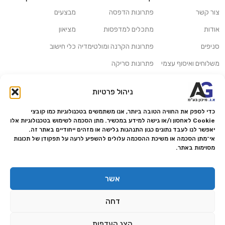
צור קשר
פתרונות הדפסה
מבצעים
אודות
מתכלים למדפסות
מציאון
סניפים
פתרונות הקרנה ומולטימדיה
כלי חישוב
משלוחים ואיסוף עצמי
פתרונות סריקה
מדריכים ומאמרים
פתרונות קמעונאות
ניהול פרטיות
מותגים
פתרונות למגזר הרפואי
כדי לספק את החוויה הטובה ביותר, אנו משתמשים בטכנולוגיות כמו קובצי
מעבדת תיקונים
Cookie לאחסון ו/או גישה למידע במכשיר. מתן הסכמה לשימוש בטכנולוגיות אלו
יאפשר לנו לעבד נתונים כגון התנהגות גלישה או מזהים ייחודיים באתר זה.
הצהרת נגישות
אי־מתן הסכמה או משיכת ההסכמה עלולים להשפיע לרעה על תפקודן של תכונות
מסוימות באתר.
מדיניות פרטיות
מדיניות החזרות והחזרים
אשר
אמנת שירות
תקנון החנות
דחה
הצג העדפות