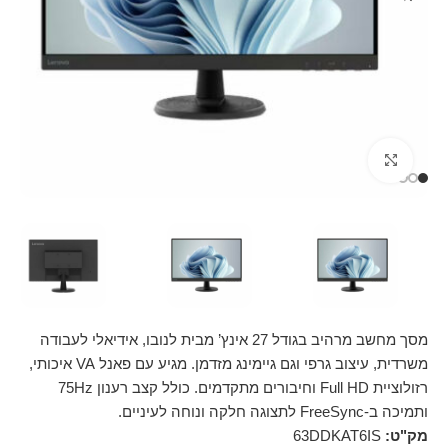
Click to enlarge
מסך מחשב מרהיב בגודל 27 אינץ’ מבית לנובו, אידיאלי לעבודה
משרדית, עיצוב גרפי וגם גיימינג מזדמן. מגיע עם פאנל VA איכותי,
רזולוציית Full HD וחיבורים מתקדמים. כולל קצב רענון 75Hz
ותמיכה ב-FreeSync לתצוגה חלקה ונוחה לעיניים.
מק"ט:
63DDKAT6IS