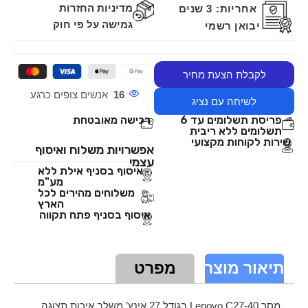
מדיניות החזרות
אחריות:
3 שנים
גמישה על פי חוק
יבואן רשמי
לקבלת הצעת מחיר
16
אנשים צופים כרגע
לשיחה עם נציג
פריסת תשלומים עד 6
רכישה מאובטחת
תשלומים ללא ריבית
שירות לקוחות מקצועי
אפשרויות משלוח ואיסוף
עצמי
איסוף בסניף אילת ללא
מע"מ
משלוחים מהירים לכל
הארץ
איסוף בסניף פתח תקווה
תיאור מוצר
מפרט
מסך Lenovo C27-40 בגודל 27 אינץ’ משלב איכות תצוגה