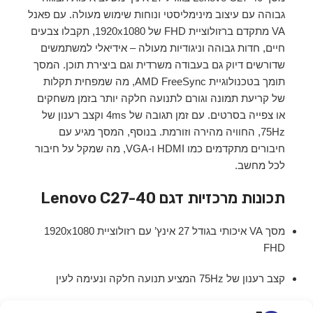
גבוהה עם עיצוב מינימליסטי ונוחות שימוש מעולה. עם פאנל
VA מתקדם ברזולוציית FHD של ‎1920x1080‎, תקבלו צבעים
חיים, חדות גבוהה וניגודיות מעולה – אידיאלי למשתמשים
שדורשים דיוק גם בעבודה משרדית וגם ביצירת תוכן. המסך
תומך בטכנולוגיית AMD FreeSync, מה שמפחית תקלות
של קריעת תמונה וגורם לתנועה חלקה יותר בזמן משחקים
או צפייה בסרטים. עם זמן תגובה של 4ms וקצב רענון של
75Hz, החוויה מהירה וזורמת. בנוסף, המסך מגיע עם
חיבורים מתקדמים כמו HDMI ו-VGA, מה שמקל על חיבור
לכל מחשב.
תכונות מרכזיות דגם Lenovo C27-40
מסך VA איכותי בגודל 27 אינץ’ עם רזולוציית ‎1920x1080‎
FHD
קצב רענון של 75Hz המציע תנועה חלקה ונעימה לעין
תמיכה ב-AMD FreeSync למניעת קריעת תמונה בזמן