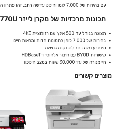
עם בהירות של 7,000 לומן והיסט עדשה רחב, זהו פתרון הקרנה גמיש ועמיד עם חיי מנורה של עד 30,000 שעות.
תכונות מרכזיות של מקרן לייזר EB-L770U:
תצוגה בגודל עד 500 אינץ' עם רזולוציית 4KE
בהירות של 7,000 לומן לתמונות חדות ומלאות חיים
היסט עדשה רחב להתקנה גמישה
קישוריות BYOD עם חיבור אלחוטי ו-HDBaseT
חיי מנורה של עד 30,000 שעות במצב חיסכון
מוצרים קשורים