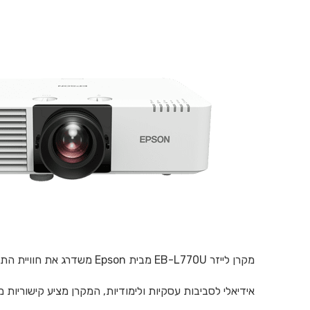
מקרן לייזר EB-L770U מבית Epson משדרג את חוויית התצוגה עם טכנולוגיית 3LCD ורזולוציית 4KE, המספקת תמונות חדות עד 500 אינץ'.
אידיאלי לסביבות עסקיות ולימודיות, המקרן מציע קישוריות מתקדמ