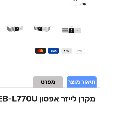
תיאור מוצר
מפרט
מקרן לייזר אפסון EPSON EB-L770U באיכות FHD