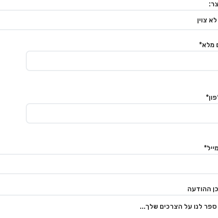
ר:
 מלא*
ון*
ייל*
ן ההודעה