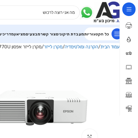
כל הקטגוריות
מעבדת תיקונים
צור קשר
מבצעים
מציאון
מדריכים
עמוד הבית
הקרנה ומולטימדיה
מקרן לייזר
מקרן לייזר אפסון EPSON EB-L770U באיכות FHD
Click to enlarge