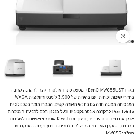
Click to enlarge
מקרן BenQ MW855UST+ מספק פתרון אולטרה קצר להקרנה קרובה
בחדרי ישיבות וכיתות, עם בהירות של 3,500 לומנס ורזולוציית WXGA
המבטיחה תצוגה חדה גם בתנאי תאורה קשים. המקרן תומך בטכנולוגיית
PointWrite להקרנה אינטראקטיבית ובעל מנגנון חכם למניעת הצטברות
אבק. עם חיי מנורה ארוכים, תיקון Keystone אוטומטי ואפשרות לשליטה
מרכזית, המקרן הוא בחירה מושלמת לסביבות חינוך ועבודה מתקדמות.
מק"ט:
MW855