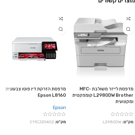
מוצרים קשורים
מדפסת לייזר משולבת MFC-
מדפסת הזרקת דיו פוטו צבעונית
L2980DW Brother קומפקטית
Epson L8160
ומקצועית
Epson
מק"ט:
L2980DW
מק"ט:
C11CJ20402