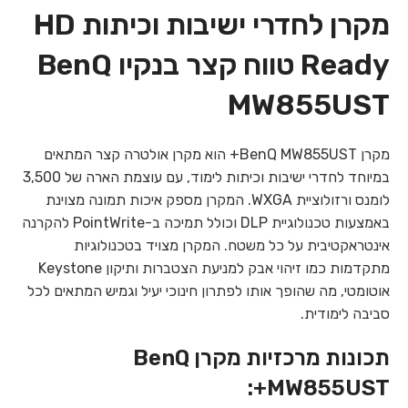
מקרן לחדרי ישיבות וכיתות HD
Ready טווח קצר בנקיו BenQ
MW855UST
מקרן BenQ MW855UST+ הוא מקרן אולטרה קצר המתאים
במיוחד לחדרי ישיבות וכיתות לימוד, עם עוצמת הארה של 3,500
לומנס ורזולוציית WXGA. המקרן מספק איכות תמונה מצוינת
באמצעות טכנולוגיית DLP וכולל תמיכה ב-PointWrite להקרנה
אינטראקטיבית על כל משטח. המקרן מצויד בטכנולוגיות
מתקדמות כמו זיהוי אבק למניעת הצטברות ותיקון Keystone
אוטומטי, מה שהופך אותו לפתרון חינוכי יעיל וגמיש המתאים לכל
סביבה לימודית.
תכונות מרכזיות מקרן BenQ
MW855UST+: