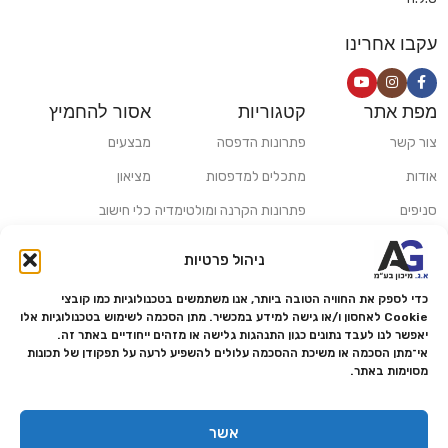
עקבו אחרינו
מפת אתר
קטגוריות
אסור להחמיץ
צור קשר
פתרונות הדפסה
מבצעים
אודות
מתכלים למדפסות
מציאון
סניפים
פתרונות הקרנה ומולטימדיה
כלי חישוב
משלוחים ואיסוף עצמי
פתרונות סריקה
ניהול פרטיות
מדריכים ומאמרים
פתרונות קמעונאות
כדי לספק את החוויה הטובה ביותר, אנו משתמשים בטכנולוגיות כמו קובצי
מותגים
פתרונות למגזר הרפואי
Cookie לאחסון ו/או גישה למידע במכשיר. מתן הסכמה לשימוש בטכנולוגיות אלו
יאפשר לנו לעבד נתונים כגון התנהגות גלישה או מזהים ייחודיים באתר זה.
מעבדת תיקונים
אי־מתן הסכמה או משיכת ההסכמה עלולים להשפיע לרעה על תפקודן של תכונות
מסוימות באתר.
הצהרת נגישות
מדיניות פרטיות
אשר