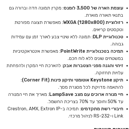
עוצמת הארה של 3,500 לומנס
: מקרין תמונה חדה וברורה גם
בתנאי תאורה מוארת.
רזולוציית WXGA (1280x800)
: מאפשרת תצוגה מפורטת
וטקסטים קריאים.
טכנולוגיית DLP
: תמונה ללא שינויי צבע לאורך זמן עם עמידות
גבוהה.
תמיכה בטכנולוגיית PointWrite
: מאפשרת אינטראקטיביות
במשטחים שונים ללא לוח חכם.
זיהוי והגנה מפני הצטברות אבק
: להארכת חיי המקרן ולהפחתת
עלויות תחזוקה.
תיקון Keystone אוטומטי ותיקון פינות (Corner Fit)
:
להתאמה מדויקת לכל מסגרת מסך.
חיי מנורה ארוכים עם מצב LampSave
: מאריך את חיי המנורה
עד 50% וחוסך עד 70% בצריכת החשמל.
חיבורי רשת מתקדמים
: תמיכה ב-Crestron, AMX, Extron IP
Link ו-RS-232 לניהול מרכזי.