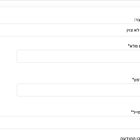
ר:
 מלא*
ון*
ייל*
ן ההודעה