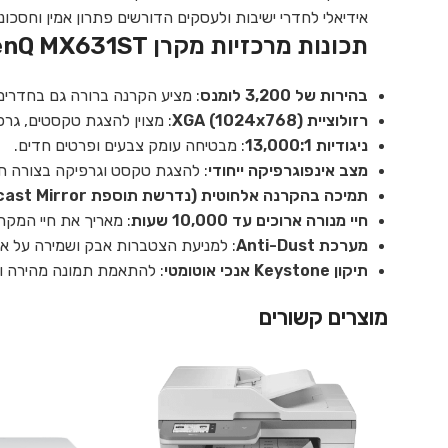
אידיאלי לחדרי ישיבות ולעסקים הדורשים פתרון אמין וחסכוני
תכונות מרכזיות מקרן BenQ MX631ST:
בהירות של 3,200 לומנס
: מציע הקרנה ברורה גם בחדרים 
רזולוציית XGA (1024x768)
: מצוין להצגת טקסטים, גרפ
ניגודיות 13,000:1
: מבטיחה עומק צבעים ופרטים חדים.
מצב אינפוגרפיקה ייחודי
: להצגת טקסט וגרפיקה בצורה חי
תמיכה בהקרנה אלחוטית (נדרשת תוספת Qcast Mirror)
חיי מנורה ארוכים עד 10,000 שעות
: מאריך את חיי המקר
מערכת Anti-Dust
: למניעת הצטברות אבק ושמירה על אי
תיקון Keystone אנכי אוטומטי
: להתאמת תמונה מהירה ו
מוצרים קשורים