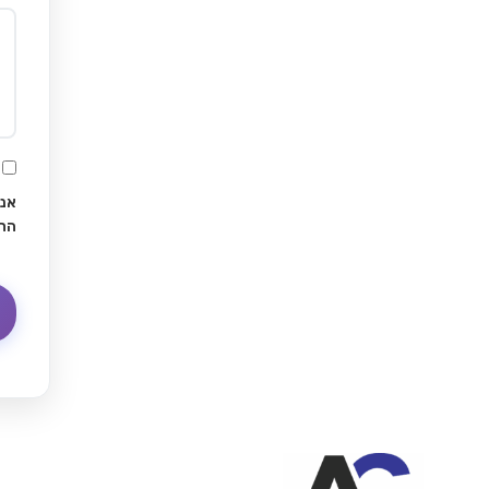
אני
הח