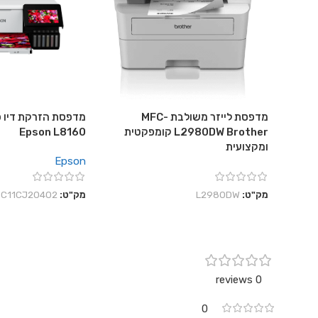
מדפסת לייזר משולבת MFC-
מדפסת הזרקת דיו פ
L2980DW Brother קומפקטית
Epson L8160
ומקצועית
Epson
מק"ט:
L2980DW
מק"ט:
C11CJ20402
0 reviews
0