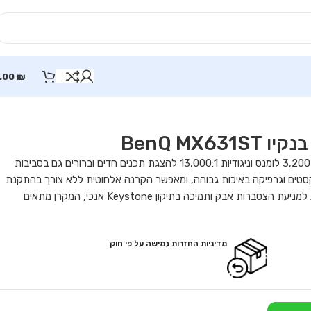
.00
₪
BenQ MX
מקרן BenQ MX631ST לחדרי ישיבות מציע בהירות של 3,200 לומנס וניגודיות 13,000:1 להצגת תכנים חדים וברורים גם בסביבות
טקסטים וגרפיקה באיכות גבוהה, ומאפשר הקרנה אלחוטית ללא צורך בהתקנת
תוכנה. עם חיי מנורה של עד 10,000 שעות, Anti-Dust למניעת הצטברות אבק ותמיכה בתיקון Keystone אנכי, המקרן מתאים
מדיניות החזרות גמישה על פי חוק