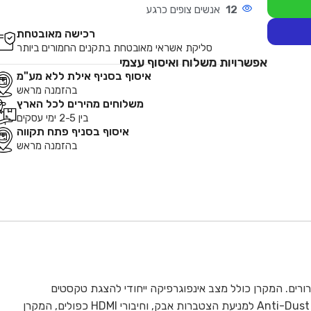
12
אנשים צופים כרגע
רכישה מאובטחת
סליקת אשראי מאובטחת בתקנים החמורים ביותר
אפשרויות משלוח ואיסוף עצמי
איסוף בסניף אילת ללא מע"מ
בהזמנה מראש
משלוחים מהירים לכל הארץ
בין 2-5 ימי עסקים
איסוף בסניף פתח תקווה
בהזמנה מראש
, המספק בהירות של 3,200 לומנס ורזולוציית XGA להצגת תכנים חדים וברורים. המקרן כולל מצב אינפוגרפיקה ייחודי להצגת טקסטים
וגרפיקה בפירוט מרשים, ותמיכה בהקרנה אלחוטית ללא צורך בהתקנת תוכנה נוספת. עם חיי מנורה של עד 10,000 שעות, מערכת Anti-Dust למניעת הצטברות אבק, וחיבורי HDMI כפולים, המקרן