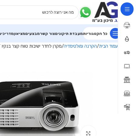
כל הקטגוריות
מעבדת תיקונים
צור קשר
מבצעים
מציאון
מדריכים
עמוד הבית
הקרנה ומולטימדיה
מקרן לחדר ישיבות טווח קצר בנקיו BenQ MX631ST
Click to enlarge