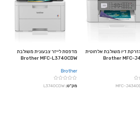
רקת דיו משולבת אלחוטית
מדפסת לייזר צבעונית משולבת
Brother MFC-L3740CDW
Brother MFC-
Brother
‎MFC-J4340
מק"ט:
L3740CDW