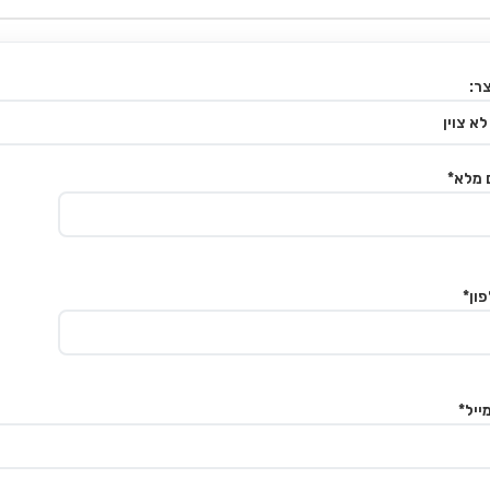
ר:
 מלא*
ון*
ייל*