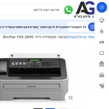
כל הקטגוריות
מעבדת תיקונים
צור קשר
מבצעים
מציאון
מדריכים
עמוד הבית
פקסים
מכשיר פקסמיליה לייזר Brother FAX-2845
Click to enlarge