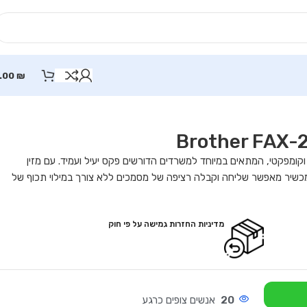
.00
₪
לייזר מהיר וקומפקטי, המתאים במיוחד למשרדים הדורשים פקס יעיל ועמיד. עם מזין
י ל-30 דפים ומגש נייר ל-250 דפים, המכשיר מאפשר שליחה וקבלה רציפה של מסמכים ללא צורך במילוי תכוף של
מדיניות החזרות גמישה על פי חוק
20
אנשים צופים כרגע