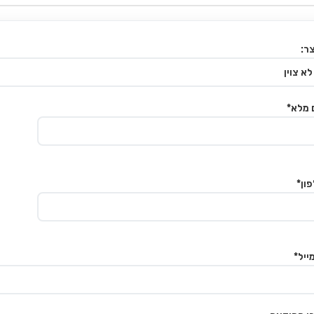
ר:
 מלא*
ון*
ייל*