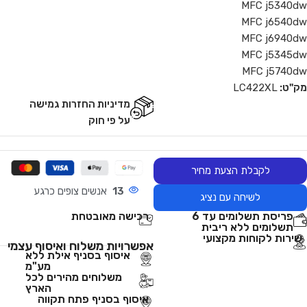
MFC j5340dw
MFC j6540dw
MFC j6940dw
MFC j5345dw
MFC j5740dw
מק"ט:
LC422XL
מדיניות החזרות גמישה
על פי חוק
לקבלת הצעת מחיר
13
אנשים צופים כרגע
לשיחה עם נציג
פריסת תשלומים עד 6
רכישה מאובטחת
תשלומים ללא ריבית
שירות לקוחות מקצועי
אפשרויות משלוח ואיסוף עצמי
איסוף בסניף אילת ללא
מע"מ
משלוחים מהירים לכל
הארץ
איסוף בסניף פתח תקווה