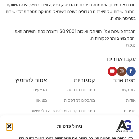
חברת א.ג מיכון, המתמחה בפתרונות הדפסה, סריקה וציוד רפואי, הינה משווקת
ונותנת שירות של היצרנים הגדולים בעולם בישראל ומחזיקה מספר מרכזי שירות
בפריסה ארצית.
החברה פועלות עפ"י תווי תקן ואיכות ISO 9001 ודוגלת במתן השירות האמין
והמקצועי ביותר ללקוחותיה.
ט.ל.ח
עקבו אחרינו
מפת אתר
קטגוריות
אסור להחמיץ
צור קשר
פתרונות הדפסה
מבצעים
אודות
מתכלים למדפסות
מציאון
סניפים
פתרונות הקרנה ומולטימדיה
כלי חישוב
משלוחים ואיסוף עצמי
פתרונות סריקה
ניהול פרטיות
מדריכים ומאמרים
פתרונות קמעונאות
כדי לספק את החוויה הטובה ביותר, אנו משתמשים בטכנולוגיות כמו קובצי