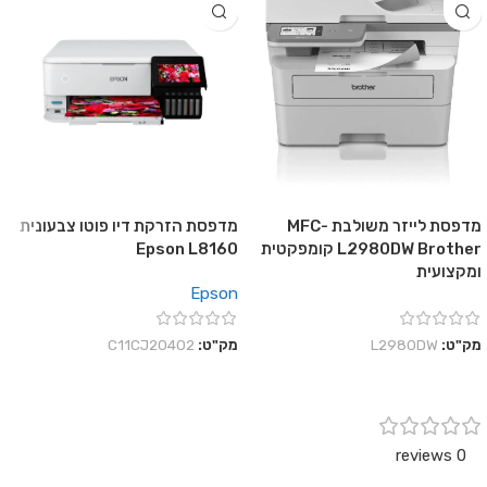
מדפסת לייזר משולבת MFC-
מדפסת הזרקת דיו פוטו צבעונית
L2980DW Brother קומפקטית
Epson L8160
ומקצועית
Epson
מק"ט:
L2980DW
מק"ט:
C11CJ20402
0 reviews