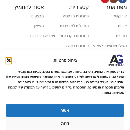
מפת אתר
קטגוריות
אסור להחמיץ
צור קשר
פתרונות הדפסה
מבצעים
אודות
מתכלים למדפסות
מציאון
סניפים
פתרונות הקרנה ומולטימדיה
כלי חישוב
משלוחים ואיסוף עצמי
פתרונות סריקה
מדריכים ומאמרים
פתרונות קמעונאות
ניהול פרטיות
מותגים
פתרונות למגזר הרפואי
כדי לספק את החוויה הטובה ביותר, אנו משתמשים בטכנולוגיות כמו קובצי
מעבדת תיקונים
Cookie לאחסון ו/או גישה למידע במכשיר. מתן הסכמה לשימוש בטכנולוגיות אלו
יאפשר לנו לעבד נתונים כגון התנהגות גלישה או מזהים ייחודיים באתר זה.
הצהרת נגישות
אי־מתן הסכמה או משיכת ההסכמה עלולים להשפיע לרעה על תפקודן של תכונות
מסוימות באתר.
מדיניות פרטיות
מדיניות החזרות והחזרים
אשר
אמנת שירות
דחה
תקנון החנות