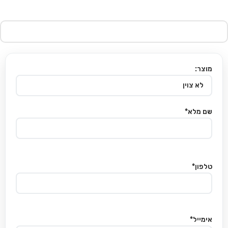
מוצר:
שם מלא*
טלפון*
אימייל*