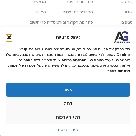
צור קשר
פתרונות הדפסה
מבצעים
אודות
מתכלים למדפסות
מציאון
סניפים
פתרונות הקרנה ומולטימדיה
כלי חישוב
משלוחים ואיסוף עצמי
פתרונות סריקה
ניהול פרטיות
מדריכים ומאמרים
פתרונות קמעונאות
כדי לספק את החוויה הטובה ביותר, אנו משתמשים בטכנולוגיות כמו קובצי
מותגים
פתרונות למגזר הרפואי
Cookie לאחסון ו/או גישה למידע במכשיר. מתן הסכמה לשימוש בטכנולוגיות אלו
יאפשר לנו לעבד נתונים כגון התנהגות גלישה או מזהים ייחודיים באתר זה.
מעבדת תיקונים
אי־מתן הסכמה או משיכת ההסכמה עלולים להשפיע לרעה על תפקודן של תכונות
מסוימות באתר.
הצהרת נגישות
מדיניות פרטיות
אשר
מדיניות החזרות והחזרים
דחה
אמנת שירות
תקנון החנות
הצג העדפות
0
מדיניות פרטיות
ף הבית
תפריט
עגלה
וואטסאפ