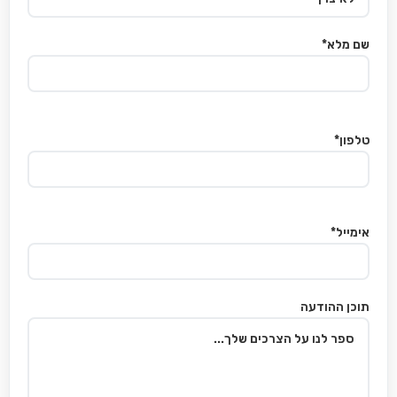
שם מלא*
טלפון*
אימייל*
תוכן ההודעה