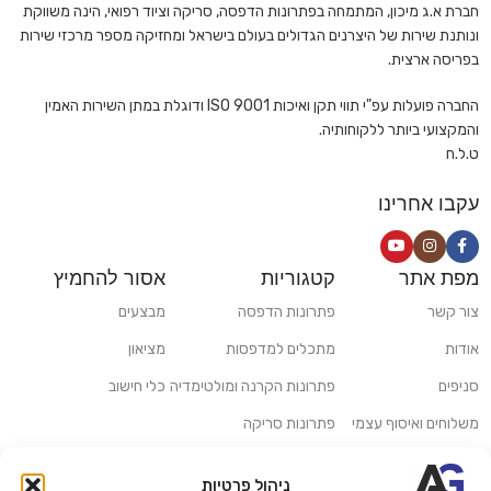
חברת א.ג מיכון, המתמחה בפתרונות הדפסה, סריקה וציוד רפואי, הינה משווקת
ונותנת שירות של היצרנים הגדולים בעולם בישראל ומחזיקה מספר מרכזי שירות
בפריסה ארצית.
החברה פועלות עפ"י תווי תקן ואיכות ISO 9001 ודוגלת במתן השירות האמין
והמקצועי ביותר ללקוחותיה.
ט.ל.ח
עקבו אחרינו
מפת אתר
קטגוריות
אסור להחמיץ
צור קשר
פתרונות הדפסה
מבצעים
אודות
מתכלים למדפסות
מציאון
סניפים
פתרונות הקרנה ומולטימדיה
כלי חישוב
משלוחים ואיסוף עצמי
פתרונות סריקה
מדריכים ומאמרים
פתרונות קמעונאות
ניהול פרטיות