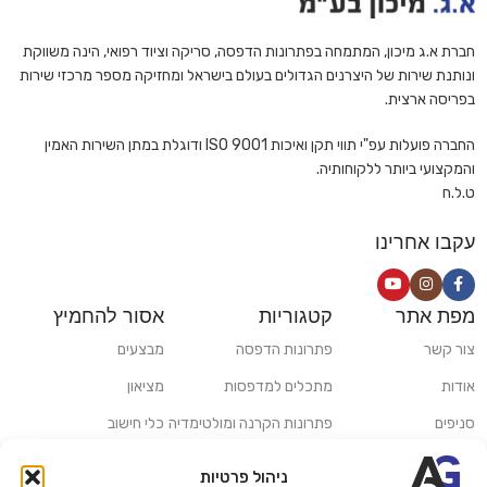
חברת א.ג מיכון, המתמחה בפתרונות הדפסה, סריקה וציוד רפואי, הינה משווקת
ונותנת שירות של היצרנים הגדולים בעולם בישראל ומחזיקה מספר מרכזי שירות
בפריסה ארצית.
החברה פועלות עפ"י תווי תקן ואיכות ISO 9001 ודוגלת במתן השירות האמין
והמקצועי ביותר ללקוחותיה.
ט.ל.ח
עקבו אחרינו
מפת אתר
קטגוריות
אסור להחמיץ
צור קשר
פתרונות הדפסה
מבצעים
אודות
מתכלים למדפסות
מציאון
סניפים
פתרונות הקרנה ומולטימדיה
כלי חישוב
משלוחים ואיסוף עצמי
פתרונות סריקה
ניהול פרטיות