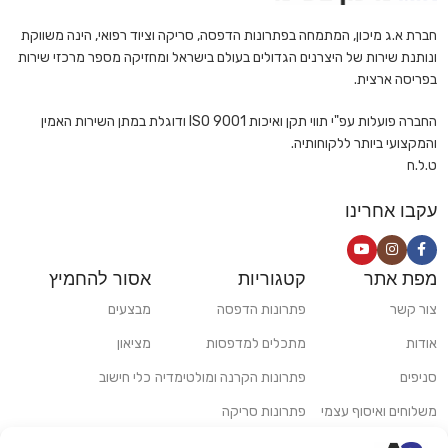
חברת א.ג מיכון, המתמחה בפתרונות הדפסה, סריקה וציוד רפואי, הינה משווקת
ונותנת שירות של היצרנים הגדולים בעולם בישראל ומחזיקה מספר מרכזי שירות
בפריסה ארצית.
החברה פועלות עפ"י תווי תקן ואיכות ISO 9001 ודוגלת במתן השירות האמין
והמקצועי ביותר ללקוחותיה.
ט.ל.ח
עקבו אחרינו
מפת אתר
קטגוריות
אסור להחמיץ
צור קשר
פתרונות הדפסה
מבצעים
אודות
מתכלים למדפסות
מציאון
סניפים
פתרונות הקרנה ומולטימדיה
כלי חישוב
משלוחים ואיסוף עצמי
פתרונות סריקה
מדריכים ומאמרים
פתרונות קמעונאות