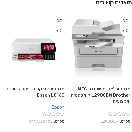
מוצרים קשורים
מדפסת לייזר משולבת MFC-
מדפסת הזרקת דיו פוטו צבעונית
L2980DW Brother קומפקטית
Epson L8160
ומקצועית
Epson
מק"ט:
L2980DW
מק"ט:
C11CJ20402