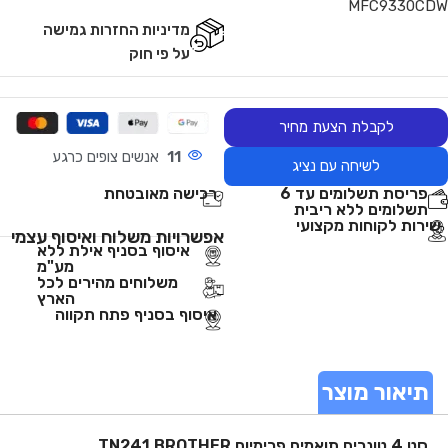
MFC9330CDW
מדיניות החזרות גמישה
על פי חוק
לקבלת הצעת מחיר
11
אנשים צופים כרגע
לשיחה עם נציג
פריסת תשלומים עד 6
רכישה מאובטחת
תשלומים ללא ריבית
שירות לקוחות מקצועי
אפשרויות משלוח ואיסוף עצמי
איסוף בסניף אילת ללא
מע"מ
משלוחים מהירים לכל
הארץ
איסוף בסניף פתח תקווה
תיאור מוצר
סט 4 טונרים תואמים פרימיום TN241 BROTHER