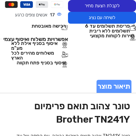
לקבלת הצעת מחיר
17
אנשים צופים כרגע
לשיחה עם נציג
פריסת תשלומים עד 6
רכישה מאובטחת
תשלומים ללא ריבית
שירות לקוחות מקצועי
אפשרויות משלוח ואיסוף עצמי
איסוף בסניף אילת ללא
מע"מ
משלוחים מהירים לכל
הארץ
איסוף בסניף פתח תקווה
תיאור מוצר
טונר צהוב תואם פרימיום
Brother TN241Y
טונר TN241Y צהוב תואם באיכות גבוהה. עם הספק של עד