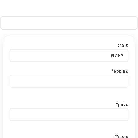
מוצר:
שם מלא*
טלפון*
אימייל*