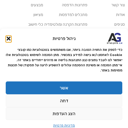
צור קשר
פתרונות הדפסה
מבצעים
אודות
מתכלים למדפסות
מציאון
סניפים
פתרונות הקרנה ומולטימדיה
כלי חישוב
משלוחים ואיסוף עצמי
פתרונות סריקה
ניהול פרטיות
מדריכים ומאמרים
פתרונות קמעונאות
כדי לספק את החוויה הטובה ביותר, אנו משתמשים בטכנולוגיות כמו קובצי
מותגים
פתרונות למגזר הרפואי
Cookie לאחסון ו/או גישה למידע במכשיר. מתן הסכמה לשימוש בטכנולוגיות אלו
יאפשר לנו לעבד נתונים כגון התנהגות גלישה או מזהים ייחודיים באתר זה.
מעבדת תיקונים
אי־מתן הסכמה או משיכת ההסכמה עלולים להשפיע לרעה על תפקודן של תכונות
מסוימות באתר.
הצהרת נגישות
מדיניות פרטיות
אשר
מדיניות החזרות והחזרים
דחה
אמנת שירות
תקנון החנות
הצג העדפות
0
מדיניות פרטיות