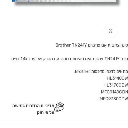
Click to enlarge
טונר צהוב תואם פרימיום Brother TN241Y
טונר TN241Y צהוב תואם באיכות גבוהה. עם הספק של עד כ1.4k דפים
מתאים לדגמי מדפסות Brother:
HL3140CW
HL3170CDW
MFC9140CDN
MFC9330CDW
מדיניות החזרות גמישה
על פי חוק