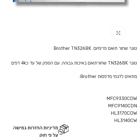
Click to enlarge
טונר שחור תואם פרימיום Brother TN326BK
טונר TN326BK שחורתואם באיכות גבוהה. עם הספק של עד כ4k דפים
מתאים לדגמי מדפסות Brother:
MFC9330CDW
MFC9140CDN
HL3170CDW
HL3140CW
מדיניות החזרות גמישה
על פי חוק