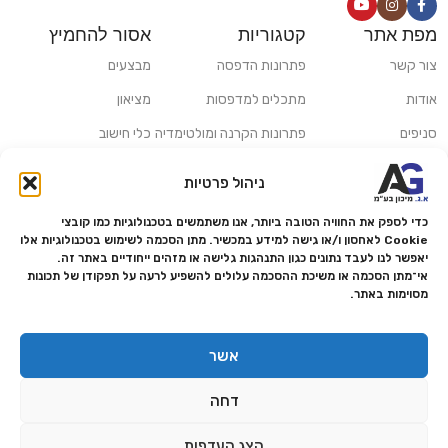
מפת אתר
קטגוריות
אסור להחמיץ
צור קשר
פתרונות הדפסה
מבצעים
אודות
מתכלים למדפסות
מציאון
סניפים
פתרונות הקרנה ומולטימדיה
כלי חישוב
משלוחים ואיסוף עצמי
פתרונות סריקה
ניהול פרטיות
מדריכים ומאמרים
פתרונות קמעונאות
כדי לספק את החוויה הטובה ביותר, אנו משתמשים בטכנולוגיות כמו קובצי
מותגים
פתרונות למגזר הרפואי
Cookie לאחסון ו/או גישה למידע במכשיר. מתן הסכמה לשימוש בטכנולוגיות אלו
יאפשר לנו לעבד נתונים כגון התנהגות גלישה או מזהים ייחודיים באתר זה.
מעבדת תיקונים
אי־מתן הסכמה או משיכת ההסכמה עלולים להשפיע לרעה על תפקודן של תכונות
מסוימות באתר.
הצהרת נגישות
מדיניות פרטיות
אשר
מדיניות החזרות והחזרים
דחה
אמנת שירות
תקנון החנות
הצג העדפות