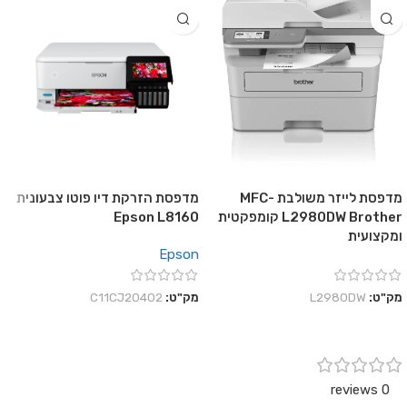
מדפסת לייזר משולבת MFC-
מדפסת הזרקת דיו פוטו צבעונית
L2980DW Brother קומפקטית
Epson L8160
ומקצועית
Epson
מק"ט:
L2980DW
מק"ט:
C11CJ20402
0 reviews