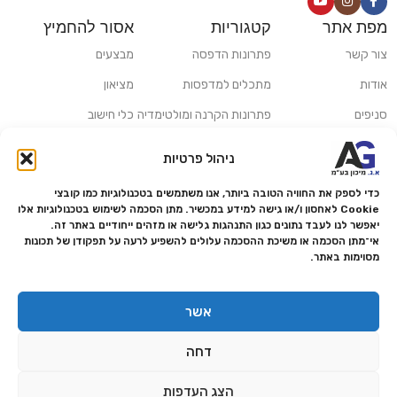
מפת אתר
קטגוריות
אסור להחמיץ
צור קשר
פתרונות הדפסה
מבצעים
אודות
מתכלים למדפסות
מציאון
סניפים
פתרונות הקרנה ומולטימדיה
כלי חישוב
משלוחים ואיסוף עצמי
פתרונות סריקה
ניהול פרטיות
מדריכים ומאמרים
פתרונות קמעונאות
כדי לספק את החוויה הטובה ביותר, אנו משתמשים בטכנולוגיות כמו קובצי
מותגים
פתרונות למגזר הרפואי
Cookie לאחסון ו/או גישה למידע במכשיר. מתן הסכמה לשימוש בטכנולוגיות אלו
יאפשר לנו לעבד נתונים כגון התנהגות גלישה או מזהים ייחודיים באתר זה.
מעבדת תיקונים
אי־מתן הסכמה או משיכת ההסכמה עלולים להשפיע לרעה על תפקודן של תכונות
מסוימות באתר.
הצהרת נגישות
מדיניות פרטיות
אשר
מדיניות החזרות והחזרים
דחה
אמנת שירות
תקנון החנות
הצג העדפות