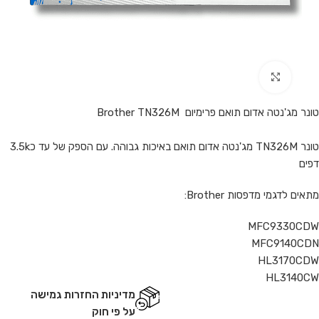
Click to enlarge
טונר מג'נטה אדום תואם פרימיום Brother TN326M
טונר TN326M מג'נטה אדום תואם באיכות גבוהה. עם הספק של עד כ3.5k
דפים
מתאים לדגמי מדפסות Brother:
MFC9330CDW
MFC9140CDN
HL3170CDW
HL3140CW
מדיניות החזרות גמישה
על פי חוק