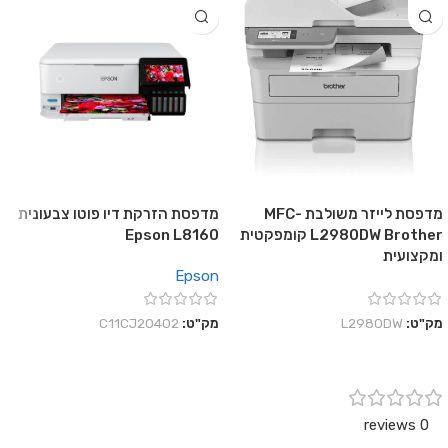
מדפסת לייזר משולבת MFC-
מדפסת הזרקת דיו פוטו צבעונית
L2980DW Brother קומפקטית
Epson L8160
ומקצועית
Epson
מק"ט:
L2980DW
מק"ט:
C11CJ20402
0 reviews