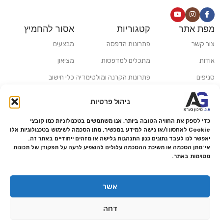
מפת אתר
קטגוריות
אסור להחמיץ
צור קשר
פתרונות הדפסה
מבצעים
אודות
מתכלים למדפסות
מציאון
סניפים
פתרונות הקרנה ומולטימדיה
כלי חישוב
משלוחים ואיסוף עצמי
פתרונות סריקה
ניהול פרטיות
מדריכים ומאמרים
פתרונות קמעונאות
כדי לספק את החוויה הטובה ביותר, אנו משתמשים בטכנולוגיות כמו קובצי
מותגים
פתרונות למגזר הרפואי
Cookie לאחסון ו/או גישה למידע במכשיר. מתן הסכמה לשימוש בטכנולוגיות אלו
יאפשר לנו לעבד נתונים כגון התנהגות גלישה או מזהים ייחודיים באתר זה.
מעבדת תיקונים
אי־מתן הסכמה או משיכת ההסכמה עלולים להשפיע לרעה על תפקודן של תכונות
מסוימות באתר.
הצהרת נגישות
מדיניות פרטיות
אשר
מדיניות החזרות והחזרים
דחה
אמנת שירות