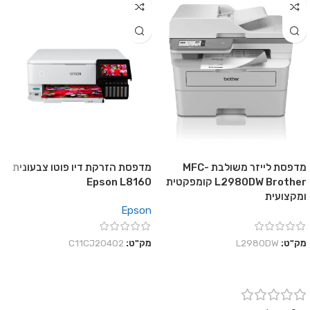
מדפסת לייזר משולבת MFC-
מדפסת הזרקת דיו פוטו צבעונית
L2980DW Brother קומפקטית
Epson L8160
ומקצועית
Epson
מק"ט:
L2980DW
מק"ט:
C11CJ20402