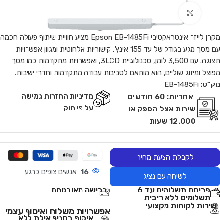
Click to enlarge
מקרן לייזר אינטראקטיבי Epson EB-1485Fi מציע חוויית שיתוף פעולה חכמה
עם מסך מגע בגודל של עד 155 אינץ', קישוריות אלחוטית ומגוון אפשרויות
תצוגה. עם 3,500 לומן, טכנולוגיית 3LCD, ואפשרויות מתקדמות כמו מסך
מפוצל ומיזוג שוליים, הוא מותאם לסביבות עבודה מתקדמות וחדרי ישיבות.
מק"ט:
EB-1485Fi
מדיניות החזרות גמישה
אחריות:
60 חודשים
על פי חוק
שירות אצל הספק או
12.000 שעות
לקבלת הצעת מחיר
16
אנשים צופים כרגע
לשיחה עם נציג
פריסת תשלומים עד 6
רכישה מאובטחת
תשלומים ללא ריבית
שירות לקוחות מקצועי
אפשרויות משלוח ואיסוף עצמי
איסוף בסניף אילת ללא