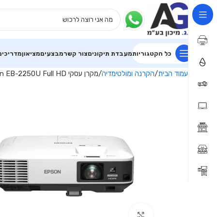
כל הקטגוריות
מעבדת תיקונים
צור קשר
מבצעים
מציאון
מדריכים
עמוד הבית
הקרנה ומולטימדיה
מקרן עסקי Epson EB-2250U Full HD אפסון
Click to enlarge