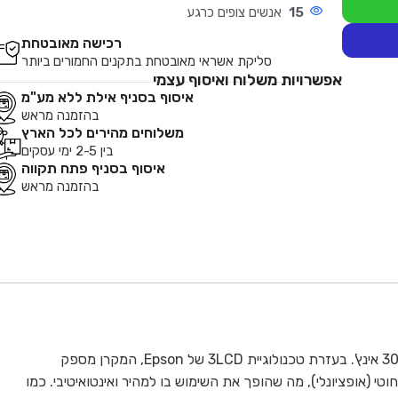
15
אנשים צופים כרגע
רכישה מאובטחת
סליקת אשראי מאובטחת בתקנים החמורים ביותר
אפשרויות משלוח ואיסוף עצמי
איסוף בסניף אילת ללא מע"מ
בהזמנה מראש
משלוחים מהירים לכל הארץ
בין 2-5 ימי עסקים
איסוף בסניף פתח תקווה
בהזמנה מראש
מקרן Epson EB-2250U הוא מקרן Full HD עסקי עם בהירות של 5,000 לומנס, המיועד להקרנה ברורה ומרשימה עד לגודל של 300 אינץ'. בעזרת טכנולוגיית 3LCD של Epson, המקרן מספק
ות וצבעים חיים גם בתנאי תאורה קשים. הוא מציע מגוון אפשרויות קישוריות, כולל HDMI, שיקוף מסך, ותמיכה ב-LAN אלחוטי (אופציונלי), מה שהופך את השימוש בו למהיר ואינטואיטיבי. כמו