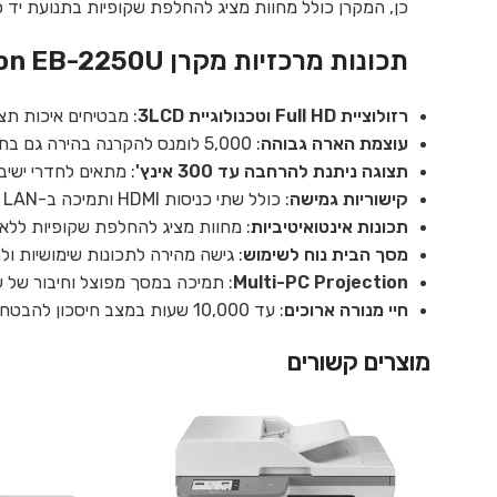
כן, המקרן כולל מחוות מציג להחלפת שקופיות בתנועת יד 
תכונות מרכזיות מקרן Epson EB-2250U:
רזולוציית Full HD וטכנולוגיית 3LCD
: מבטיחים איכות תצ
עוצמת הארה גבוהה
: 5,000 לומנס להקרנה בהירה גם בחדרים מוארים.
תצוגה ניתנת להרחבה עד 300 אינץ'
: מתאים לחדרי ישיבו
קישוריות גמישה
: כולל שתי כניסות HDMI ותמיכה ב-LAN אלחוטי אופציונלי לשיתוף תוכן בקלות.
תכונות אינטואיטיביות
: מחוות מציג להחלפת שקופיות ללא
מסך הבית נוח לשימוש
: גישה מהירה לתכונות שימושיות ולמ
Multi-PC Projection
: תמיכה במסך מפוצל וחיבור של עד 50 מחשבים לצפייה משו
חיי מנורה ארוכים
: עד 10,000 שעות במצב חיסכון להבטחת תחזוקה מינימלית.
מוצרים קשורים