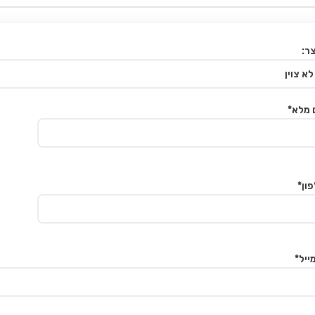
ר:
 מלא*
ון*
ייל*