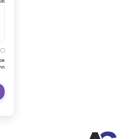
תוכ
אני
הח