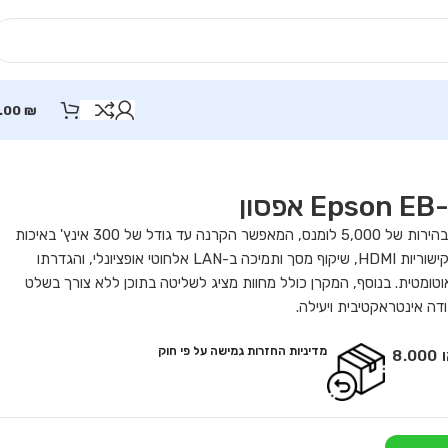
.00
₪
מקרן Epson EB-2250U הוא מקרן Full HD עסקי עם בהירות של 5,000 לומנס, המאפשר הקרנה עד גודל של 300 אינץ' באיכות
תמונה גבוהה הודות לטכנולוגיית 3LCD. המקרן מצויד בקישוריות HDMI, שיקוף מסך ותמיכה ב-LAN אלחוטי אופציונלי, והגדרתו
וטומטית. בנוסף, המקרן כולל מחוות מציג לשליטה בתוכן ללא צורך בשלט
מדיניות החזרות גמישה על פי חוק
60 חודשים שירות אצל הספק או 8.000