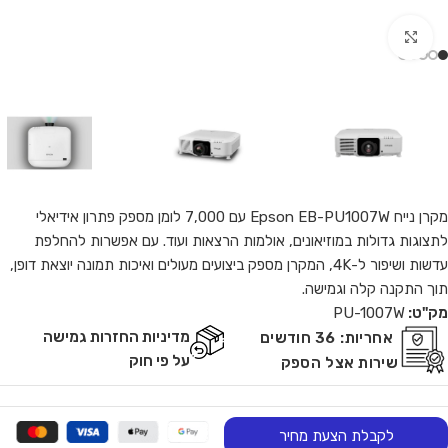
Click to enlarge
מקרן נייח Epson EB-PU1007W עם 7,000 לומן מספק פתרון אידיאלי
לתצוגות גדולות במוזיאונים, אולמות הרצאות ועוד. עם אפשרות להחלפת
עדשות ושיפור ל-4K, המקרן מספק ביצועים מעולים ואיכות תמונה יוצאת דופן,
תוך התקנה קלה וגמישה.
מק"ט:
PU-1007W
מדיניות החזרות גמישה
אחריות:
36 חודשים
על פי חוק
שירות אצל הספק
לקבלת הצעת מחיר