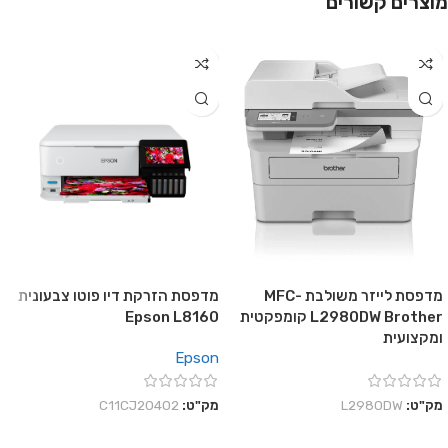
מוצרים קשורים
מדפסת לייזר משולבת MFC-
מדפסת הזרקת דיו פוטו צבעונית
L2980DW Brother קומפקטית
Epson L8160
ומקצועית
Epson
מק"ט:
L2980DW
מק"ט:
C11CJ20402