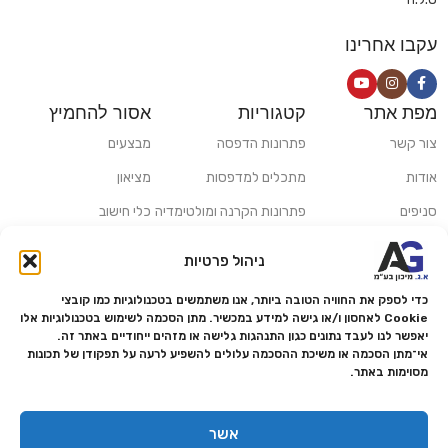
עקבו אחרינו
מפת אתר
קטגוריות
אסור להחמיץ
צור קשר
פתרונות הדפסה
מבצעים
אודות
מתכלים למדפסות
מציאון
סניפים
פתרונות הקרנה ומולטימדיה
כלי חישוב
משלוחים ואיסוף עצמי
פתרונות סריקה
ניהול פרטיות
מדריכים ומאמרים
פתרונות קמעונאות
כדי לספק את החוויה הטובה ביותר, אנו משתמשים בטכנולוגיות כמו קובצי
מותגים
פתרונות למגזר הרפואי
Cookie לאחסון ו/או גישה למידע במכשיר. מתן הסכמה לשימוש בטכנולוגיות אלו
יאפשר לנו לעבד נתונים כגון התנהגות גלישה או מזהים ייחודיים באתר זה.
מעבדת תיקונים
אי־מתן הסכמה או משיכת ההסכמה עלולים להשפיע לרעה על תפקודן של תכונות
מסוימות באתר.
הצהרת נגישות
מדיניות פרטיות
אשר