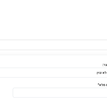
ר:
 מלא*