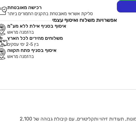
רכישה מאובטחת
סליקת אשראי מאובטחת בתקנים החמורים ביותר
אפשרויות משלוח ואיסוף עצמי
איסוף בסניף אילת ללא מע"מ
בהזמנה מראש
משלוחים מהירים לכל הארץ
בין 2-5 ימי עסקים
איסוף בסניף פתח תקווה
בהזמנה מראש
Epson L18050 היא מדפסת פוטו מקצועית להדפסה על גיליונות A3+ עם 6 צבעים. היא מאפשרת הדפסה מהירה ואיכותית של תמונות, תעודות זיהוי ותקליטורים, עם קיבולת גבוהה של 2,100