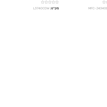
‎MFC-J4340
מק"ט:
L3740CDW