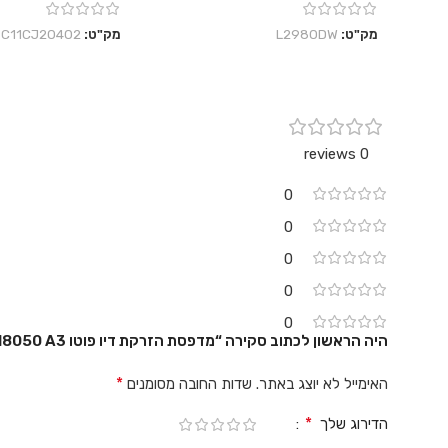
מק"ט:
L2980DW
מק"ט:
C11CJ20402
0 reviews
0
0
0
0
0
היה הראשון לכתוב סקירה “מדפסת ‏הזרקת דיו ‏פוטו Epson L18050 A3”
*
האימייל לא יוצג באתר.
שדות החובה מסומנים
*
הדירוג שלך