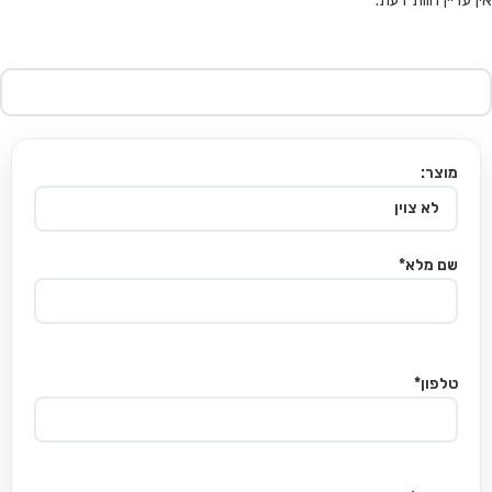
מוצר:
שם מלא*
טלפון*