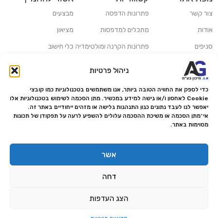
צור קשר
פתרונות הדפסה
מבצעים
אודות
מתכלים למדפסות
מציאון
סניפים
פתרונות הקרנה ומולטימדיה
כלי חישוב
משלוחים ואיסוף עצמי
פתרונות סריקה
ניהול פרטיות
מדריכים ומאמרים
פתרונות קמעונאות
כדי לספק את החוויה הטובה ביותר, אנו משתמשים בטכנולוגיות כמו קובצי
מותגים
פתרונות למגזר הרפואי
Cookie לאחסון ו/או גישה למידע במכשיר. מתן הסכמה לשימוש בטכנולוגיות אלו
יאפשר לנו לעבד נתונים כגון התנהגות גלישה או מזהים ייחודיים באתר זה.
מעבדת תיקונים
אי־מתן הסכמה או משיכת ההסכמה עלולים להשפיע לרעה על תפקודן של תכונות
מסוימות באתר.
הצהרת נגישות
מדיניות פרטיות
אשר
מדיניות החזרות והחזרים
דחה
אמנת שירות
תקנון החנות
הצג העדפות
0