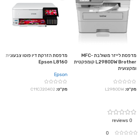
מדפסת לייזר משולבת MFC-
מדפסת הזרקת דיו פוטו צבעונית
L2980DW Brother קומפקטית
Epson L8160
ומקצועית
Epson
מק"ט:
L2980DW
מק"ט:
C11CJ20402
0 reviews
0