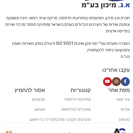
חברת א.ג מיכון, המתמחה בפתרונות הדפסה, סריקה וציוד רפואי, הינה משווקת
ונותנת שירות של היצרנים הגדולים בעולם בישראל ומחזיקה מספר מרכזי שירות
בפריסה ארצית.
החברה פועלות עפ"י תווי תקן ואיכות ISO 9001 ודוגלת במתן השירות האמין
והמקצועי ביותר ללקוחותיה.
ט.ל.ח
עקבו אחרינו
מפת אתר
קטגוריות
אסור להחמיץ
צור קשר
פתרונות הדפסה
מבצעים
אודות
מתכלים למדפסות
מציאון
סניפים
פתרונות הקרנה ומולטימדיה
כלי חישוב
משלוחים ואיסוף עצמי
פתרונות סריקה