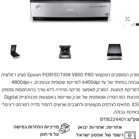
Click to enlarge
סורק המסמכים המקצועי Epson PERFECTION V850 PRO מציע רזולוציה
גבוהה במיוחד של עד 6400dpi לסריקת שקופיות ונגטיבים, ו-4800dpi
לסריקת תמונות. הסורק מאפשר סריקה מהירה ללא צורך בהתחממות ומספק
תכונות כמו הסרה אוטומטית של אבק ושריטות באמצעות טכנולוגיית Digital
ICE. מתאים לצלמים מקצועיים ולחובבים שרוצים להמיר מדיה לפורמט דיגיטלי
באיכות גבוהה.
מק"ט:
B11B224401
מדיניות החזרות גמישה
אחריות:
אחריות יבואן
על פי חוק
רשמי של אפסון ישראל