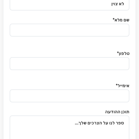
שם מלא*
טלפון*
אימייל*
תוכן ההודעה