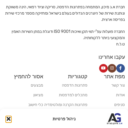
חברת א.ג מיכון, המתמחה בפתרונות הדפסה, סריקה וציוד רפואי, הינה משווקת
ונותנת שירות של היצרנים הגדולים בעולם בישראל ומחזיקה מספר מרכזי שירות
בפריסה ארצית.
החברה פועלות עפ"י תווי תקן ואיכות ISO 9001 ודוגלת במתן השירות האמין
והמקצועי ביותר ללקוחותיה.
ט.ל.ח
עקבו אחרינו
מפת אתר
קטגוריות
אסור להחמיץ
צור קשר
פתרונות הדפסה
מבצעים
אודות
מתכלים למדפסות
מציאון
סניפים
פתרונות הקרנה ומולטימדיה
כלי חישוב
משלוחים ואיסוף עצמי
פתרונות סריקה
ניהול פרטיות
מדריכים ומאמרים
פתרונות קמעונאות