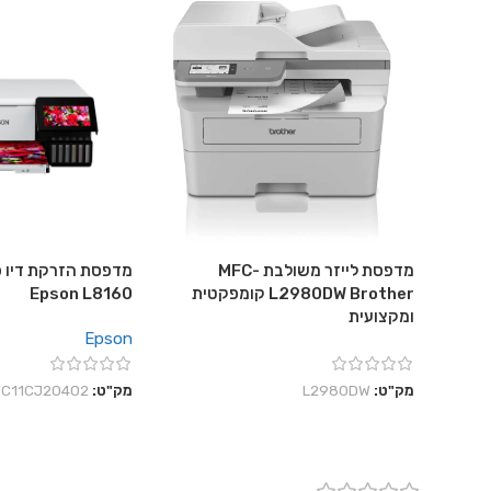
מדפסת לייזר משולבת MFC-
מדפסת הזרקת דיו פ
L2980DW Brother קומפקטית
Epson L8160
ומקצועית
Epson
מק"ט:
L2980DW
מק"ט:
C11CJ20402