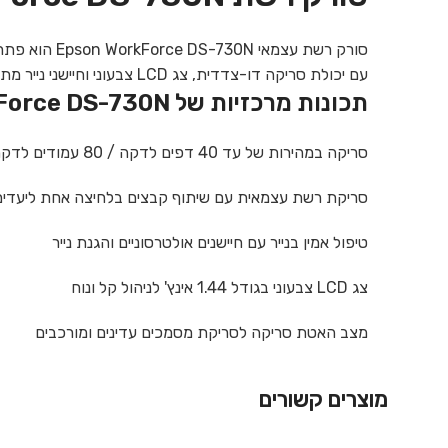
סורק רשת עצמאי Epson WorkForce DS-730N הוא פתרון מושלם לסריקת מסמכים עסקיים במהירות של עד 40 דפים לדקה.
עם יכולת סריקה דו-צדדית, צג LCD צבעוני וחיישני נייר מתקדמים, הסורק מתאים במיוחד לסביבות עבודה עמוסות.
תכונות מרכזיות של Epson WorkForce DS-730N:
סריקה במהירות של עד 40 דפים לדקה / 80 עמודים לדקה בסריקה דו-צדדית
סריקת רשת עצמאית עם שיתוף קבצים בלחיצה אחת ליעדים 
טיפול אמין בנייר עם חיישנים אולטרסוניים והגנת נייר
צג LCD צבעוני בגודל 1.44 אינץ' לניהול קל ונוח
מצב האטת סריקה לסריקת מסמכים עדינים ומורכבים
מוצרים קשורים