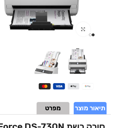
Click to enlarge
תיאור מוצר
מפרט
סורק רשת Epson WorkForce DS-730N