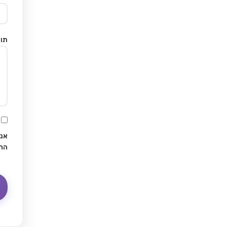
תוכ
אני
הח