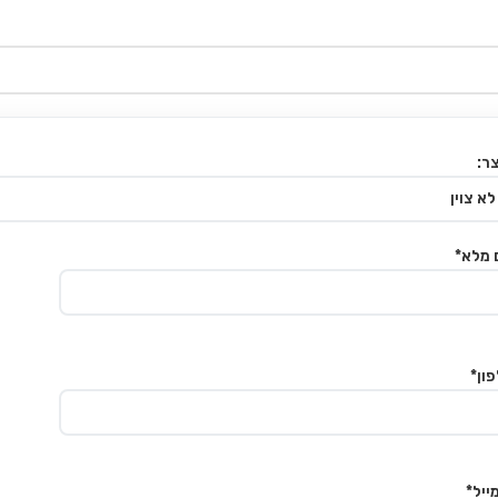
ר:
 מלא*
ון*
ייל*