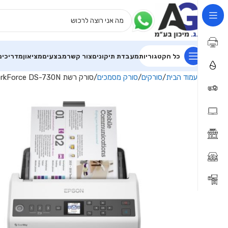
כל הקטגוריות
מעבדת תיקונים
צור קשר
מבצעים
מציאון
מדריכים
עמוד הבית
סורקים
סורק מסמכים
סורק רשת Epson WorkForce DS-730N