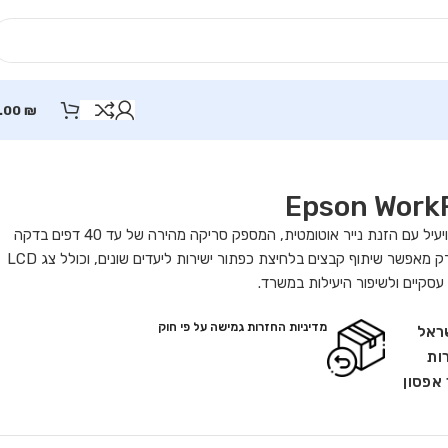
.00
₪
Epson WorkForce DS-730N הוא סורק רשת עצמאי ויעיל עם הזנת נייר אוטומטית, המספק סריקה מהירה של עד 40 דפים בדקה
חד-צדדית או 80 עמודים בדקה בסריקה דו-צדדית. הסורק מאפשר שיתוף קבצים בלחיצת כפתור ישירות ליעדים שונים, וכולל צג LCD
עסקיים ולשיפור היעילות במשרד.
מדיניות החזרות גמישה על פי חוק
שראל
ות
ר אפסון